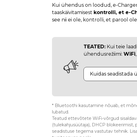
Kui ühendus on loodud, e-Charger 
taaskäivitamisest
kontrolli, et e-C
see nii ei ole, kontrolli, et parool ol
TEATED:
Kui teie laad
ühendusrežiimi:
WiFi
Kuidas seadistada
* Bluetoothi kasutamine nõuab, et mõn
lubatud.
Teatud ettevõtete WiFi-võrgud sisalda
(tulekahjusüütaja), DHCP blokeerimist, p
seadistuse tegema vastutav tehnik. Li