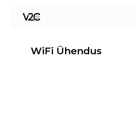
Skip
to
content
WiFi Ühendus