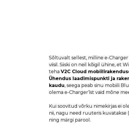
Sõltuvalt sellest, milline e-Charger
viisil. Siiski on neil kõigil ühine, 
teha
V2C Cloud mobiilirakendu
Ühendus laadimispunkti ja rake
kaudu
, seega peab sinu mobiili Bl
olema e-Charger’ist vaid mõne mee
Kui soovitud võrku nimekirjas ei ol
nii, nagu need ruuteris kuvatakse (
ning märgi parool.