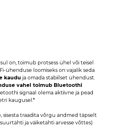
 sul on, toimub protsess ühel või teisel
et WiFi-ühenduse loomiseks on vajalik seda
se kaudu
ja omada stabiilset ühendust.
nduse vahel toimub Bluetoothi
uetoothi signaal olema aktiivne ja pead
tri kaugusel.*
e, sisesta traadita võrgu andmed täpselt
suurtähti ja väiketähti arvesse võttes)