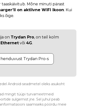
taaskäivitub. Mõne minuti pärast
harger’il on aktiivne WiFi ikoon
. Kui
eks õige.
ija on
Trydan Pro
, on teil kolm
,
Ethernet
või
4G
.
 ühenduvust Trydan Pro-s
edel Android-seadmetel oleks asukoht
vad mingit tüüpi turvameetmeid
ortide sulgemist jne. Sel juhul peab
sainformatsiooni saamiseks pöördu meie