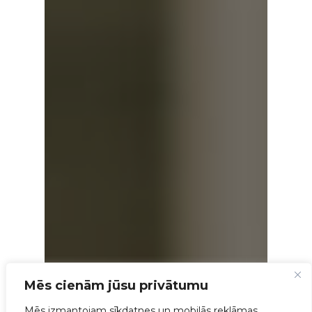
Mēs cienām jūsu privātumu
Mēs izmantojam sīkdatnes un mobilās reklāmas