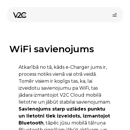
Skip
to
content
WiFi savienojums
Atkarībā no tā, kāds e-Charger jums ir,
process notiks vienā vai otrā veidā.
Tomēr visiem ir kopīgs tas, ka, lai
izveidotu savienojumu pa WiFi, tas
jādara
izmantojot V2C Cloud mobilā
lietotne un jābūt stabilai savienojumam.
Savienojums starp uzlādes punktu
un lietotni tiek izveidots, izmantojot
Bluetooth
, tāpēc jūsu mobilā tālruņa
Bluetooth signālam jābūt aktīvam, un