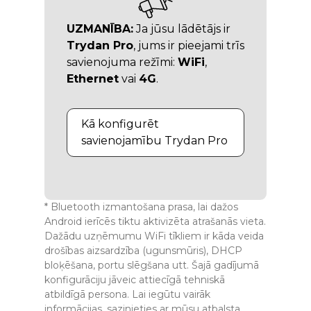
UZMANĪBA:
Ja jūsu lādētājs ir
Trydan Pro
, jums ir pieejami trīs
savienojuma režīmi:
WiFi
,
Ethernet
vai
4G
.
Kā konfigurēt
savienojamību Trydan Pro
* Bluetooth izmantošana prasa, lai dažos
Android ierīcēs tiktu aktivizēta atrašanās vieta.
Dažādu uzņēmumu WiFi tīkliem ir kāda veida
drošības aizsardzība (ugunsmūris), DHCP
bloķēšana, portu slēgšana utt. Šajā gadījumā
konfigurāciju jāveic attiecīgā tehniskā
atbildīgā persona. Lai iegūtu vairāk
informācijas, sazinieties ar mūsu atbalsta