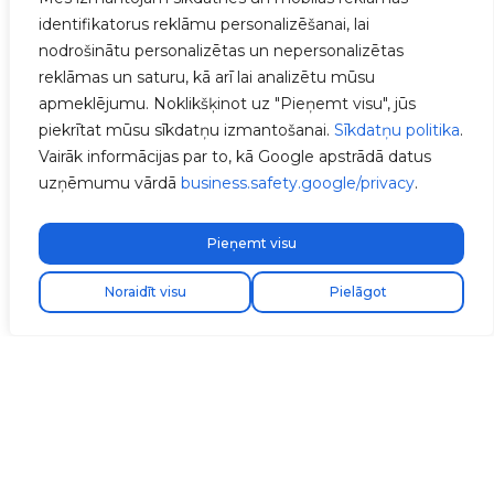
identifikatorus reklāmu personalizēšanai, lai
nodrošinātu personalizētas un nepersonalizētas
reklāmas un saturu, kā arī lai analizētu mūsu
apmeklējumu. Noklikšķinot uz "Pieņemt visu", jūs
piekrītat mūsu sīkdatņu izmantošanai.
Sīkdatņu politika
.
Vairāk informācijas par to, kā Google apstrādā datus
uzņēmumu vārdā
business.safety.google/privacy
.
Pieņemt visu
Atrodi savu uzstādītāju
Noraidīt visu
Pielāgot
Pārbaudiet V2C
Cloud lietotnes