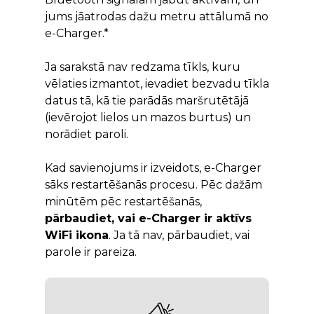
jums jāatrodas dažu metru attālumā no
e-Charger.*
Ja sarakstā nav redzama tīkls, kuru
vēlaties izmantot, ievadiet bezvadu tīkla
datus tā, kā tie parādās maršrutētājā
(ievērojot lielos un mazos burtus) un
norādiet paroli.
Kad savienojums ir izveidots, e-Charger
sāks restartēšanās procesu. Pēc dažām
minūtēm pēc restartēšanās,
pārbaudiet, vai e-Charger ir aktīvs
WiFi ikona
. Ja tā nav, pārbaudiet, vai
parole ir pareiza.