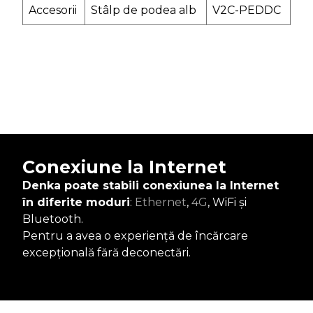
Accesorii
Stâlp de podea alb
V2C-PEDDC
Conexiune la Internet
Denka poate stabili conexiunea la Internet
în diferite moduri
:
Ethernet
,
4G
, WiFi și
Bluetooth.
Pentru a avea o experiență de încărcare
excepțională fără deconectări.