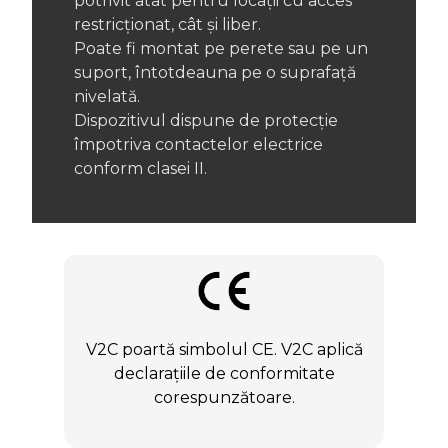
potrivit atât pentru locații cu acces
restricționat, cât și liber.
Poate fi montat pe perete sau pe un
suport, întotdeauna pe o suprafață
nivelată.
Dispozitivul dispune de protecție
împotriva contactelor electrice
conform clasei II.
V2C poartă simbolul CE. V2C aplică
declarațiile de conformitate
corespunzătoare.