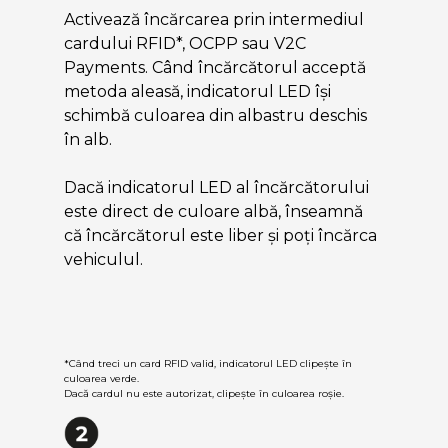
Activează încărcarea prin intermediul
cardului RFID*, OCPP sau V2C
Payments. Când încărcătorul acceptă
metoda aleasă, indicatorul LED își
schimbă culoarea din albastru deschis
în alb.
Dacă indicatorul LED al încărcătorului
este direct de culoare albă, înseamnă
că încărcătorul este liber și poți încărca
vehiculul.
*Când treci un card RFID valid, indicatorul LED clipește în
culoarea verde.
Dacă cardul nu este autorizat, clipește în culoarea roșie.