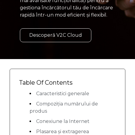
mai avansate funcționalități pentru a
gestiona încărcătorul tău de încărcare
rapidă într-un mod eficient și flexibil.
Descoperă V2C Cloud
Table Of Contents
Caracteristici generale
Compoziția numărului de
produs
Conexiune la Internet
Plasarea și extragerea