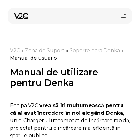
Sari
la
conținut
V2C
»
Zona de Suport
»
Soporte para Denka
»
Manual de usuario
Manual de utilizare
pentru Denka
Echipa V2C
vrea să îți mulțumească pentru
că ai avut încredere în noi alegând Denka
,
un e-Charger ultracompact de încărcare rapidă,
proiectat pentru o încărcare mai eficientă în
spațiile publice.