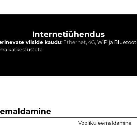
Internetiühendus
erinevate viiside kaudu
:
Ethernet
,
4G
, WiFi ja Bluetoot
ma katkestusteta.
 eemaldamine
Vooliku eemaldamine