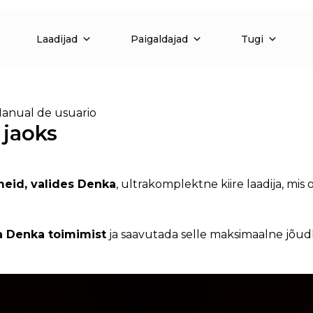
Laadijad
Paigaldajad
Tugi
anual de usuario
 jaoks
meid, valides Denka
, ultrakomplektne kiire laadija, mi
a Denka toimimist
ja saavutada selle maksimaalne jõud