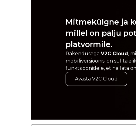
Mitmekülgne ja k
millel on palju po
platvormile.
Rakendusega
V2C Cloud
, m
mobiiliversioonis, on sul täi
funktsioonidele, et hallata oma
Avasta V2C Cloud