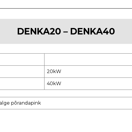
DENKA20 – DENKA40
20kW
40kW
alge põrandapink