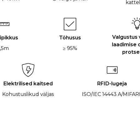
katte
Valgustus 
ipikkus
Tõhusus
laadimise o
,5m
≥ 95%
protse
Elektrilised kaitsed
RFID-lugeja
Kohustuslikud väljas
ISO/IEC 14443 A/MIFAR