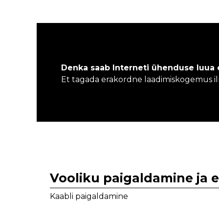
Denka saab Interneti ühenduse luua 
Et tagada erakordne laadimiskogemus il
Vooliku paigaldamine ja
Kaabli paigaldamine