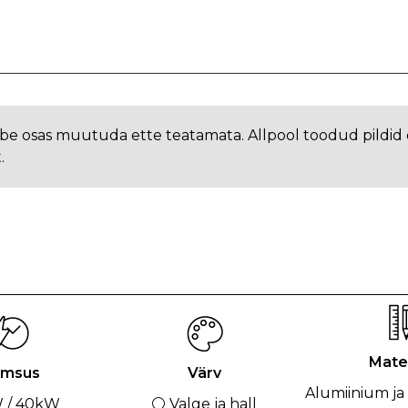
be osas muutuda ette teatamata. Allpool toodud pildid o
.
Mater
imsus
Värv
Alumiinium ja 
 / 40kW
⚪ Valge ja hall