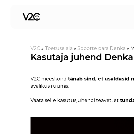
Skip
to
content
V2C
»
Toetuse ala
»
Soporte para Denka
»
M
Kasutaja juhend Denka
V2C meeskond
tänab sind, et usaldasid 
avalikus ruumis.
Vaata selle kasutusjuhendi teavet, et
tund