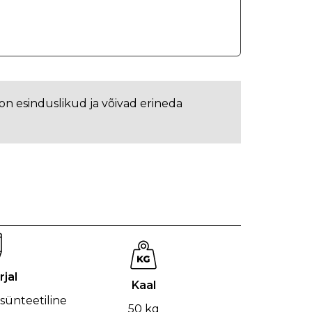
n esinduslikud ja võivad erineda
jal
Kaal
sünteetiline
50 kg