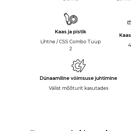
Kaas ja pistik
Kaas
Lihtne / CSS Combo Tüüp
4
2
Dünaamiline võimsuse juhtimine
Välist mõõturit kasutades