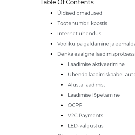
Table Of Contents
Üldised omadused
Tootenumbri koostis
Internetiühendus
Vooliku paigaldamine ja eemal
Denka esialgne laadimisprotsess
Laadimise aktiveerimine
Ühenda laadimiskaabel aut
Alusta laadimist
Laadimise lõpetamine
OCPP
V2C Payments
LED-valgustus