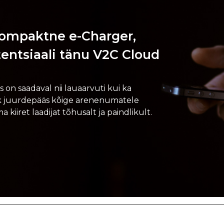
ompaktne e-Charger,
tentsiaali tänu V2C Cloud
is on saadaval nii lauaarvuti kui ka
elik juurdepääs kõige arenenumatele
 kiiret laadijat tõhusalt ja paindlikult.