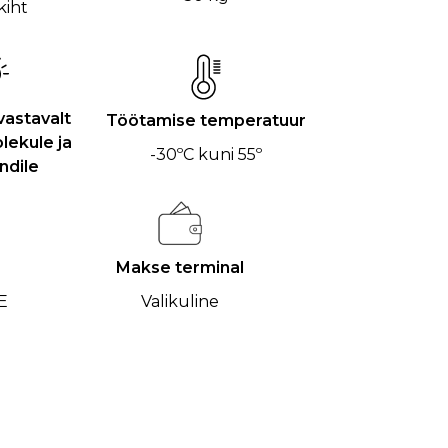
kiht
vastavalt
Töötamise temperatuur
lekule ja
-30ºC kuni 55º
ndile
Makse terminal
E
Valikuline