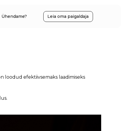
Ühendame?
Leia oma paigaldaja
s on loodud efektiivsemaks laadimiseks
lus.