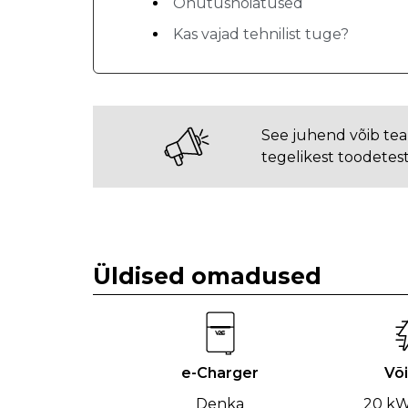
Ohutushoiatused
Kas vajad tehnilist tuge?
See juhend võib tea
tegelikest toodetest
Üldised omadused
e-Charger
Võ
Denka
20 kW