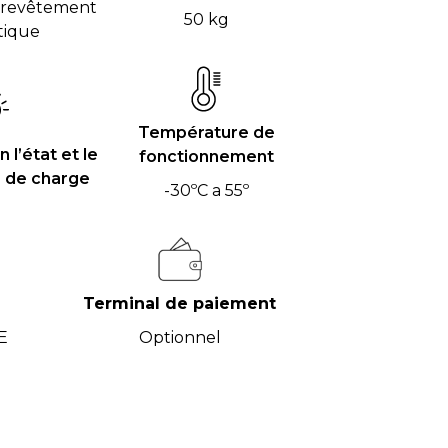
 revêtement
50 kg
tique
Température de
 l’état et le
fonctionnement
 de charge
-30ºC a 55º
Terminal de paiement
E
Optionnel