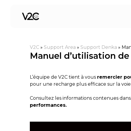
Aller
au
contenu
V2C
»
Support Area
»
Support Denka
»
Manu
Manuel d’utilisation d
L’équipe de V2C tient à vous
remercier po
pour une recharge plus efficace sur la voi
Consultez les informations contenues dans
performances.