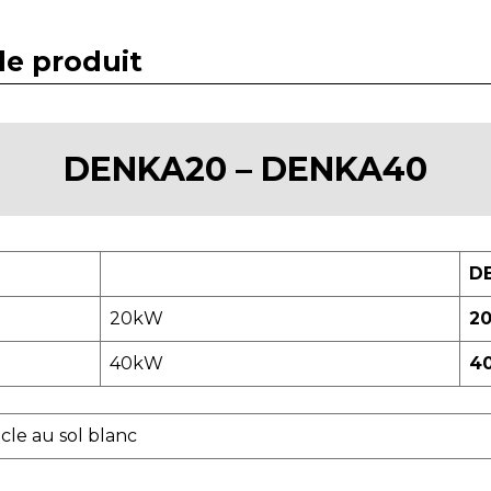
e produit
DENKA20 – DENKA40
D
20kW
2
40kW
4
cle au sol blanc