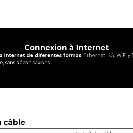
Connexion à Internet
a Internet de diferentes formas
:
Ethernet
,
4G
, WiFi y
, sans déconnexions.
u câble