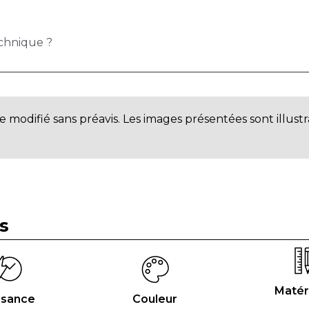
echnique ?
modifié sans préavis. Les images présentées sont illustr
s
Matér
ssance
Couleur