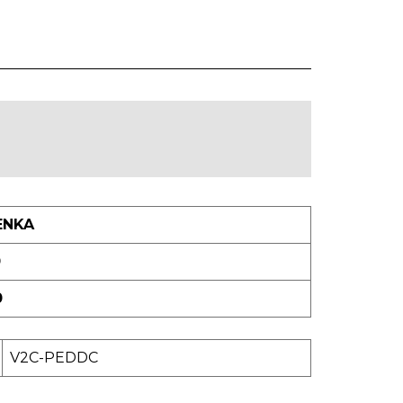
ENKA
0
0
V2C-PEDDC