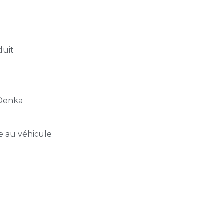
duit
 Denka
e au véhicule