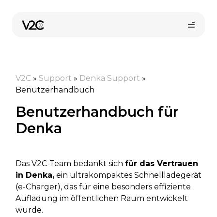
Zum
Inhalt
springen
V2C
»
Support
»
Denka Support
»
Benutzerhandbuch
Benutzerhandbuch für
Denka
Online-Shop
Das V2C-Team bedankt sich
für das Vertrauen
Installateur finden
in Denka,
ein ultrakompaktes Schnellladegerät
(e-Charger), das für eine besonders effiziente
Aufladung im öffentlichen Raum entwickelt
wurde.