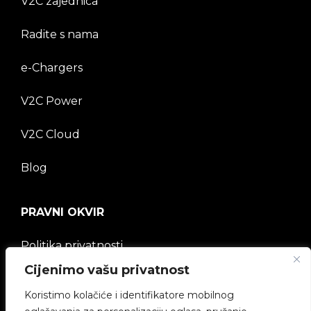
V2C zajednica
Radite s nama
e-Chargers
V2C Power
V2C Cloud
Blog
PRAVNI OKVIR
Politika privatnosti
Cijenimo vašu privatnost
Pravna napomena
Koristimo kolačiće i identifikatore mobilnog