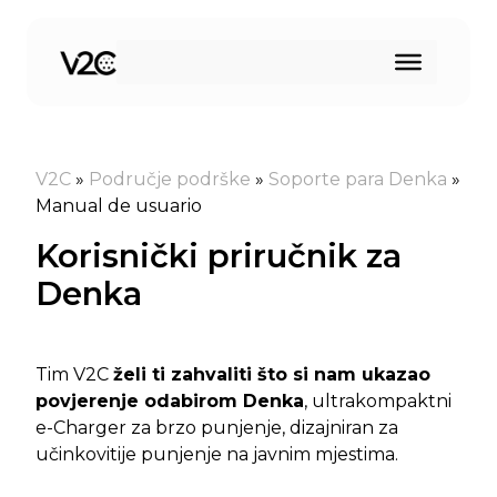
Preskoči
na
sadržaj
V2C
»
Područje podrške
»
Soporte para Denka
»
Manual de usuario
Korisnički priručnik za
Denka
Tim V2C
želi ti zahvaliti što si nam ukazao
povjerenje odabirom Denka
, ultrakompaktni
e-Charger za brzo punjenje, dizajniran za
učinkovitije punjenje na javnim mjestima.