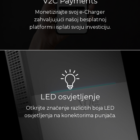
V2C Payments
Monetizirajte svoj e-Charger
zahvaljujući našoj besplatnoj
platformi i isplati svoju investiciju.
LED osvjetljenje
Otkrijte značenje različitih boja LED
osvjetljenja na konektorima punjača.