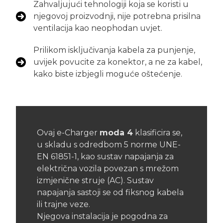
Zahvaljujući tehnologiji koja se koristi u
njegovoj proizvodnji, nije potrebna prisilna
ventilacija kao neophodan uvjet.
Prilikom isključivanja kabela za punjenje,
uvijek povucite za konektor, a ne za kabel,
kako biste izbjegli moguće oštećenje.
Ovaj e-Charger
moda 4
klasificira se,
u skladu s odredbom 5 norme UNE-
EN 61851-1, kao sustav napajanja za
električna vozila povezan s mrežom
izmjenične struje (AC). Sustav
napajanja sastoji se od fiksnog kabela
ili trajne veze.
Njegova instalacija je pogodna za