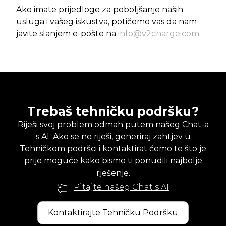
Ako imate prijedloge za poboljšanje naših
usluga i vašeg iskustva, potičemo vas da nam
javite slanjem e-pošte na
info@v2charge.com
.
Trebaš tehničku podršku?
Riješi svoj problem odmah putem našeg Chat-a
s AI. Ako se ne riješi, generiraj zahtjev u
Tehničkom podršci i kontaktirat ćemo te što je
prije moguće kako bismo ti ponudili najbolje
rješenje.
Pitajte našeg Chat s AI
Kontaktirajte Tehničku Podršku