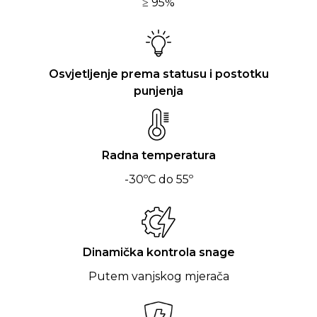
≥ 95%
Osvjetljenje prema statusu i postotku
punjenja
Radna temperatura
-30ºC do 55º
Dinamička kontrola snage
Putem vanjskog mjerača