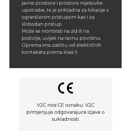
javne prostore i prostore mješovite
upotrebe, te je prikladna za lokacije s
ograničenim pristupom kao i za
slobodan pristup.
Može se montirati na zid ili na
postolje, uvijek na ravnu površinu.
Oprema ima zaštitu od električnih
kontakata prema klasi II.
V2C nosi CE oznaku. V2C
primjenjuje odgovarajuće izjave o
sukladnosti.