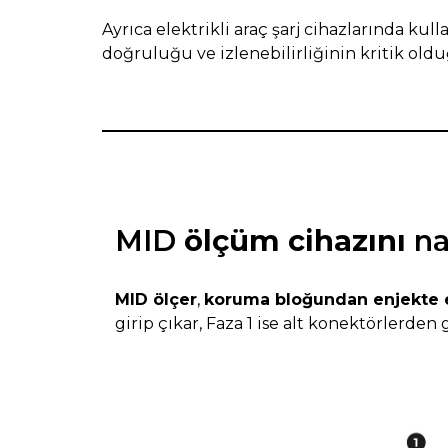
Ayrıca elektrikli araç şarj cihazlarında kul
doğruluğu ve izlenebilirliğinin kritik old
MID
ölçüm cihazını
nas
MID ölçer
,
koruma bloğundan enjekte ed
girip çıkar, Faza 1 ise alt konektörlerden g