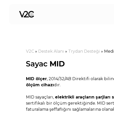
İçeriğe
atla
V2C
»
Destek Alanı
»
Trydan Desteği
»
Medi
Sayac
MID
MID ölçer
, 2014/32/AB Direktifi olarak bil
ölçüm cihazı
dır.
MID sayaçları,
elektrikli araçların şarjlar
sertifikalı bir ölçüm gerektiğinde. MID sert
faturalama şeffaflığını sağlamalarına olanak