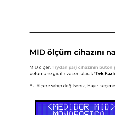
MID
ölçüm cihazını
na
MID ölçer,
Trydan şarj cihazının buton 
bölümüne gidilir ve son olarak
‘Tek Fazlı
Bu ölçere sahip değilseniz, ‘Hayır’ seçene