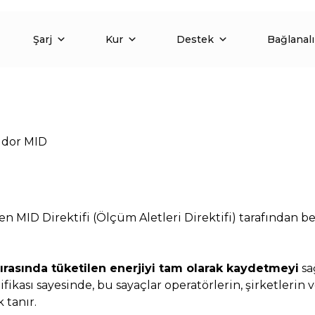
Şarj
Kur
Destek
Bağlanal
dor MID
inen MID Direktifi (Ölçüm Aletleri Direktifi) tarafından b
ı sırasında tüketilen enerjiyi tam olarak kaydetmeyi
sa
ifikası sayesinde, bu sayaçlar operatörlerin, şirketlerin
 tanır.