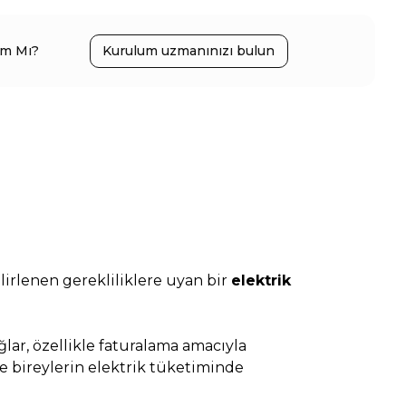
ım Mı?
Kurulum uzmanınızı bulun
elirlenen gerekliliklere uyan bir
elektrik
ğlar, özellikle faturalama amacıyla
 ve bireylerin elektrik tüketiminde