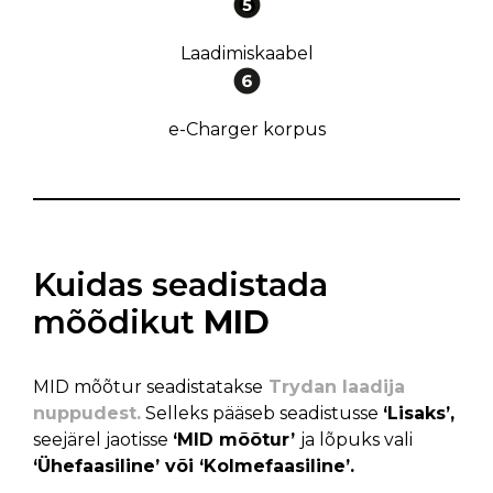
Laadimiskaabel
e-Charger korpus
Kuidas seadistada
mõõdikut
MID
MID mõõtur seadistatakse
Trydan laadija
nuppudest.
Selleks pääseb seadistusse
‘Lisaks’,
seejärel jaotisse
‘MID mõõtur’
ja lõpuks vali
‘Ühefaasiline’ või ‘Kolmefaasiline’.