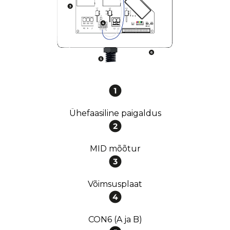
Ühefaasiline paigaldus
MID mõõtur
Võimsusplaat
CON6 (A ja B)