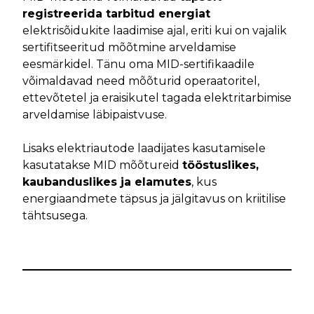
registreerida tarbitud energiat
elektrisõidukite laadimise ajal, eriti kui on vajalik
sertifitseeritud mõõtmine arveldamise
eesmärkidel. Tänu oma MID-sertifikaadile
võimaldavad need mõõturid operaatoritel,
ettevõtetel ja eraisikutel tagada elektritarbimise
arveldamise läbipaistvuse.
Lisaks elektriautode laadijates kasutamisele
kasutatakse MID mõõtureid
tööstuslikes,
kaubanduslikes ja elamutes
, kus
energiaandmete täpsus ja jälgitavus on kriitilise
tähtsusega.