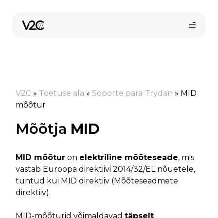
Skip
to
content
V2C
»
Toetuse ala
»
Soporte para Trydan
»
MID
mõõtur
Mõõtja
MID
Osta veebist
MID mõõtur
on
elektriline mõõteseade
, mis
vastab Euroopa direktiivi 2014/32/EL nõuetele,
tuntud kui MID direktiiv (Mõõteseadmete
direktiiv).
MID-mõõturid võimaldavad
täpselt