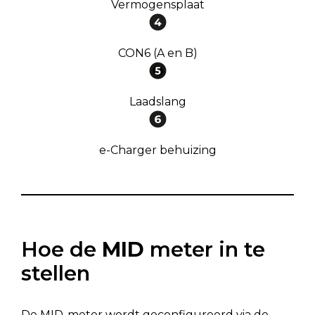
Vermogensplaat
CON6 (A en B)
Laadslang
e-Charger behuizing
Hoe de
MID
meter in te
stellen
De MID-meter wordt geconfigureerd via de