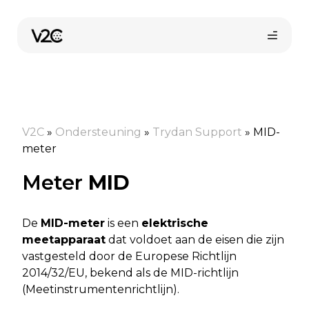
Ga
naar
de
inhoud
V2C
»
Ondersteuning
»
Trydan Support
»
MID-
meter
Meter
MID
Online kopen
De
MID-meter
is een
elektrische
meetapparaat
dat voldoet aan de eisen die zijn
vastgesteld door de Europese Richtlijn
2014/32/EU, bekend als de MID-richtlijn
(Meetinstrumentenrichtlijn).