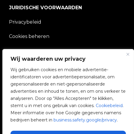
JURIDISCHE VOORWAARDEN
Privacybeleid
Cookies beheren
BEDRIJF
Wij waarderen uw privacy
V2C Gemeenschap
Wij gebruiken cookies en mobiele advertentie-
identificatoren voor advertentiepersonalisatie, om
e-Chargers
gepersonaliseerde en niet-gepersonaliseerde
advertenties en inhoud te tonen, en om ons verkeer te
V2C Cloud
analyseren. Door op "Alles Accepteren" te klikken,
stemt u in met ons gebruik van cookies.
Cookiebeleid
.
V2C Payments
Meer informatie over hoe Google gegevens namens
bedrijven beheert in
business.safety.google/privacy
.
Blog