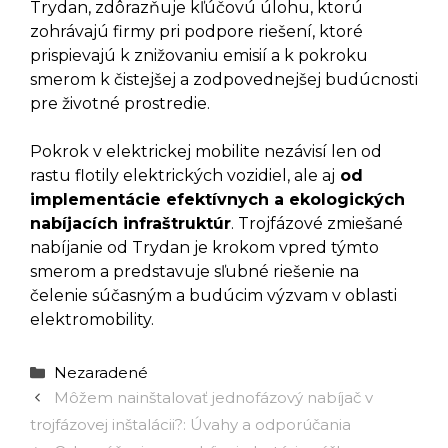
Trydan, zdôrazňuje kľúčovú úlohu, ktorú
zohrávajú firmy pri podpore riešení, ktoré
prispievajú k znižovaniu emisií a k pokroku
smerom k čistejšej a zodpovednejšej budúcnosti
pre životné prostredie.
Pokrok v elektrickej mobilite nezávisí len od
rastu flotily elektrických vozidiel, ale aj
od
implementácie efektívnych a ekologických
nabíjacích infraštruktúr
. Trojfázové zmiešané
nabíjanie od Trydan je krokom vpred týmto
smerom a predstavuje sľubné riešenie na
čelenie súčasným a budúcim výzvam v oblasti
elektromobility.
Kategórie
Nezaradené
Môžem nainštalovať jednofázový nabíjač v
trojfázovej inštalácii?: Úvahy a odporúčania