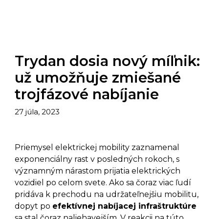
Trydan dosia nový míľnik:
už umožňuje zmiešané
trojfázové nabíjanie
27 júla, 2023
Priemysel elektrickej mobility zaznamenal
exponenciálny rast v posledných rokoch, s
významným nárastom prijatia elektrických
vozidiel po celom svete. Ako sa čoraz viac ľudí
pridáva k prechodu na udržateľnejšiu mobilitu,
dopyt po
efektívnej nabíjacej infraštruktúre
sa stal čoraz naliehavejším. V reakcii na túto