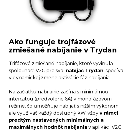
Ako funguje trojfázové
zmiešané nabíjanie v Trydan
Trifázové zmiešané nabíjanie, ktoré vyvinula
spoločnosť V2C pre svoj
nabíjač Trydan
, spočíva
v dynamickej zmene aktivácie fáz nabíjania.
Na začiatku nabíjanie začína s minimálnou
intenzitou (predvolene 6A) v monofázovom
režime, čo umožňuje nabíjať s nižším výkonom,
ale využívať každý dostupný kW, vždy
v rámci
predtým nastavených minimálnych a
maximálnych hodnôt nabíjania
v aplikácii V2C