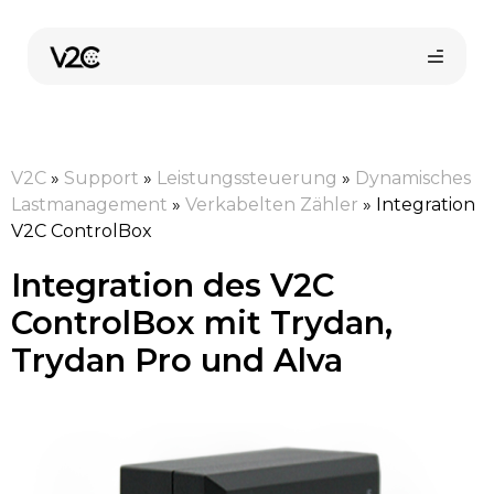
Zum
Inhalt
springen
V2C
»
Support
»
Leistungssteuerung
»
Dynamisches
Lastmanagement
»
Verkabelten Zähler
»
Integration
V2C ControlBox
Integration des V2C
Online-Shop
ControlBox mit Trydan,
Trydan Pro und Alva