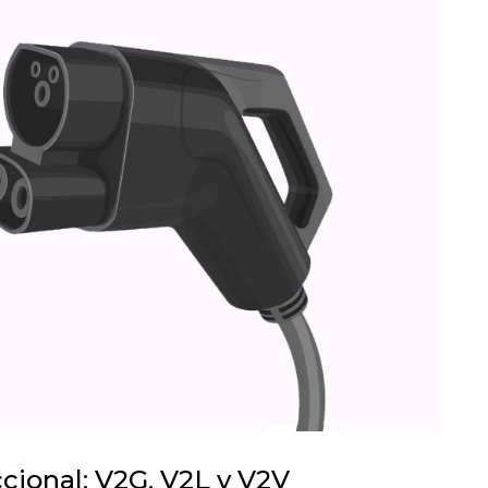
ccional: V2G, V2L y V2V