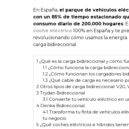
En España,
el parque de vehículos eléc
con un 85% de tiempo estacionado que
consumo diario de 200.000 hogares
. 
coche eléctrico
100% en España y te pre
revolucionando cómo usamos la energía. 
carga bidireccional.
1
¿Qué es la carga bidireccional y cómo fu
1.1
¿Cómo funciona la carga bidireccion
1.2
¿Cómo funcionan los cargadores bid
1.3
¿Qué cable de carga es necesario par
2
Otros tipos de carga bidireccional: V2G,
3
Trydan Bidireccional
3.1
Convierte tu vehículo eléctrico en 
4
Denka Bidireccional
4.1
Transforma tu flota de vehículos el
tu negocio.
5
¿Qué coches eléctricos e híbridos tienen