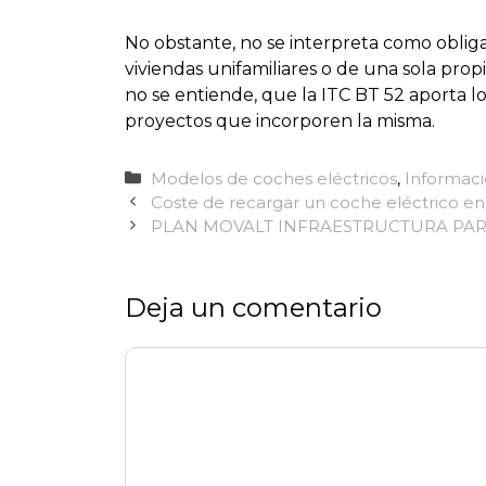
No obstante, no se interpreta como obliga
viviendas unifamiliares o de una sola prop
no se entiende, que la ITC BT 52 aporta l
proyectos que incorporen la misma.
Categorías
Modelos de coches eléctricos
,
Informac
Coste de recargar un coche eléctrico en
PLAN MOVALT INFRAESTRUCTURA PARA
Deja un comentario
Comentario
Nombre
Correo
Web
electrónico