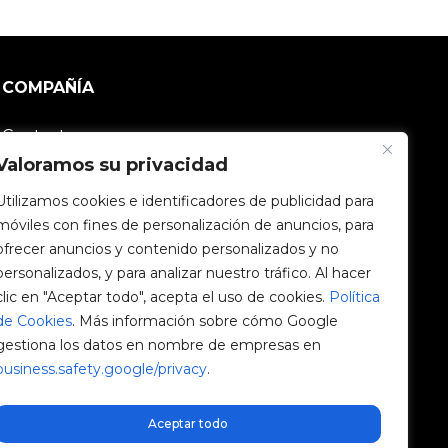
COMPAÑÍA
Contacto
Valoramos su privacidad
Comunidad V2C
Utilizamos cookies e identificadores de publicidad para
móviles con fines de personalización de anuncios, para
Trabaja con nosotros
ofrecer anuncios y contenido personalizados y no
personalizados, y para analizar nuestro tráfico. Al hacer
e-Chargers
clic en "Aceptar todo", acepta el uso de cookies.
Política
de Cookies
. Más información sobre cómo Google
V2C Power
gestiona los datos en nombre de empresas en
business.safety.google/privacy
.
V2C Cloud
Blog
Aceptar todo