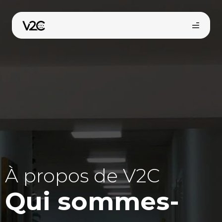
Aller
au
contenu
Boutique en ligne
À propos de V2C
Trouvez votre installateur
Qui sommes-