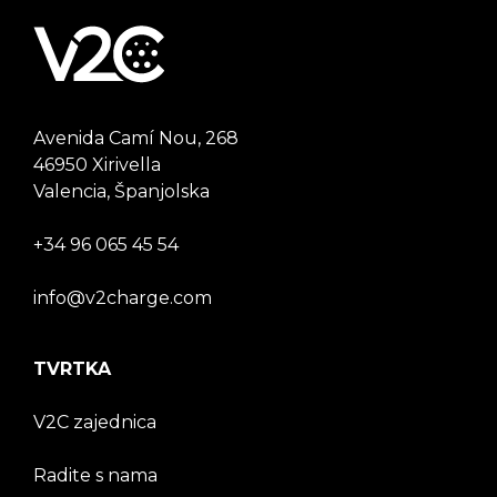
Avenida Camí Nou, 268
46950 Xirivella
Valencia, Španjolska
+34 96 065 45 54
info@v2charge.com
TVRTKA
V2C zajednica
Radite s nama