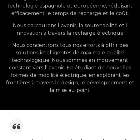
technologie
espagnole
et
européenne,
réduisant
efficacement
le
temps
de
recharge
et
le
coût.
Nous parcourons
l
avenir,
la
soutenabilité
et
l
innovation
à
travers
la
recharge
électrique.
Nous concentrons
tous
nos
efforts
à
offrir
des
solutions
intelligentes
de
maximale
qualité
technologique.
Nous sommes
en
mouvement
constant
vers
l’
avenir.
En étudiant
de
nouvelles
formes
de
mobilité
électrique,
en explorant
les
frontières
à
travers
le
design,
le
développement
et
la
mise
au
point.