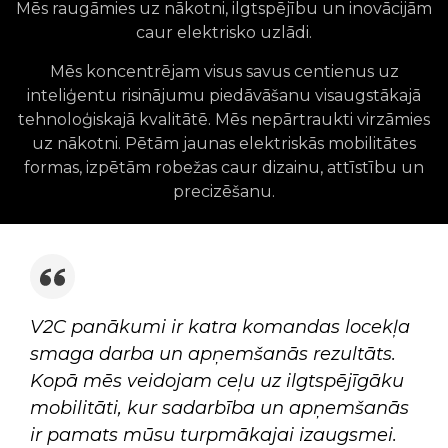
Mēs raugāmies uz nākotni, ilgtspējību un inovācijām
caur elektrisko uzlādi.
Mēs koncentrējam visus savus centienus uz
inteliģentu risinājumu piedāvāšanu visaugstākajā
tehnoloģiskajā kvalitātē. Mēs nepārtraukti virzāmies
uz nākotni. Pētām jaunas elektriskās mobilitātes
formas, izpētām robežas caur dizainu, attīstību un
precizēšanu.
V2C panākumi ir katra komandas locekļa
smaga darba un apņemšanās rezultāts.
Kopā mēs veidojam ceļu uz ilgtspējīgāku
mobilitāti, kur sadarbība un apņemšanās
ir pamats mūsu turpmākajai izaugsmei.