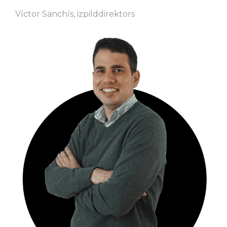
Víctor Sanchís, izpilddirektors