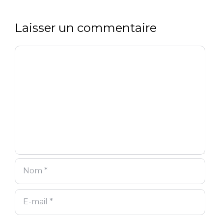
Laisser un commentaire
Commentaire
Nom
E-
Site
mail
web