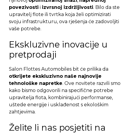
njihovoj
optimiziranoj snazi
,
naprednoj
povezivosti
i
izvrsnoj izdržljivosti
. Bilo da ste
upravitelj flote ili tvrtka koja želi optimizirati
svoju infrastrukturu, ova rješenja će zadovoljiti
vaše potrebe.
Ekskluzivne inovacije u
pretprodaji
Salon Flottes Automobiles bit će prilika da
otkrijete ekskluzivno naše najnovije
tehnološke napretke
. Ove novitete razvili smo
kako bismo odgovorili na specifične potrebe
upravitelja flota, kombinirajući performanse,
uštede energije i usklađenost s ekološkim
zahtjevima.
Želite li nas posjetiti na