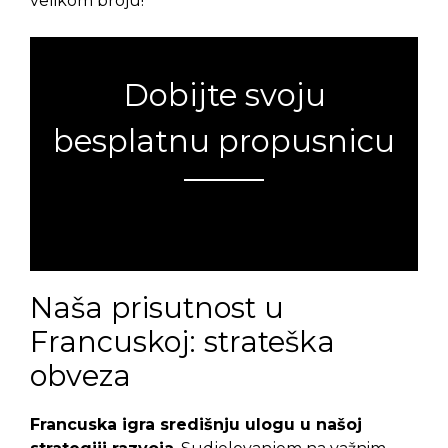
velikom broju!
Dobijte svoju
besplatnu propusnicu
Greška:
Kontakt obrazac nije pronađen.
Naša prisutnost u
Francuskoj: strateška
obveza
Francuska igra središnju ulogu u našoj