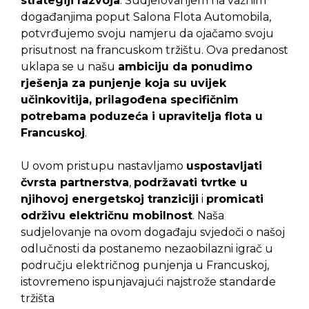
strategiji razvoja
. Sudjelovanjem na važnim
događanjima poput Salona Flota Automobila,
potvrđujemo svoju namjeru da ojačamo svoju
prisutnost na francuskom tržištu. Ova predanost
uklapa se u našu
ambiciju da ponudimo
rješenja za punjenje koja su uvijek
učinkovitija, prilagođena specifičnim
potrebama poduzeća i upravitelja flota u
Francuskoj
.
U ovom pristupu nastavljamo
uspostavljati
čvrsta partnerstva
,
podržavati tvrtke u
njihovoj energetskoj tranziciji
i
promicati
održivu električnu mobilnost
. Naša
sudjelovanje na ovom događaju svjedoči o našoj
odlučnosti da postanemo nezaobilazni igrač u
području električnog punjenja u Francuskoj,
istovremeno ispunjavajući najstrože standarde
tržišta