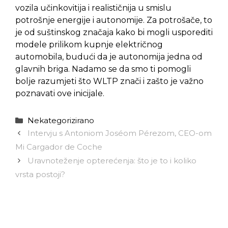
vozila učinkovitija i realističnija u smislu
potrošnje energije i autonomije. Za potrošače, to
je od suštinskog značaja kako bi mogli usporediti
modele prilikom kupnje električnog
automobila, budući da je autonomija jedna od
glavnih briga. Nadamo se da smo ti pomogli
bolje razumjeti što WLTP znači i zašto je važno
poznavati ove inicijale.
Kategorije
Nekategorizirano
Intervju s Antoniom Joséom Pérezom, CEO-om
Mi Cargador de Coche
Uravnoteženje opterećenja: što je to i koliko
vrsta postoji?