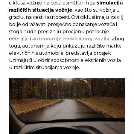
ciklusa vožnje na cesti osmišljenih za
simulaciju
različitih situacija vožnje
, kao što su vožnja u
gradu, na cesti i autocesti. Ovi ciklusi imaju za cilj
bolje odražavati prosječno ponašanje vozača i
stoga nude precizniju procjenu potrošnje
energije i
autonomije električnog vozila
. Zbog
toga, autonomija koju prikazuju različite marke
električnih automobila, predstavlja prosjek
uzimajući u obzir sposobnosti električnih vozila
u različitim situacijama vožnje.