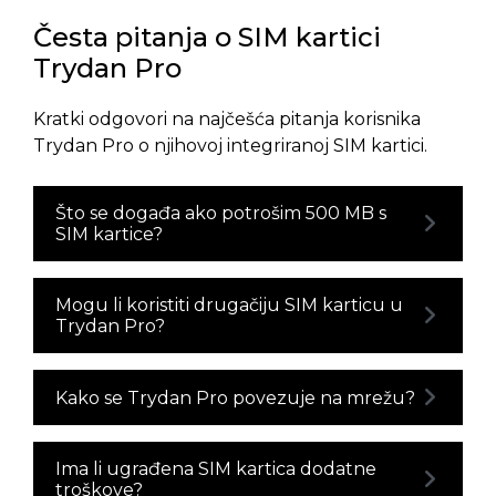
Česta pitanja o SIM kartici
Trydan Pro
Kratki odgovori na najčešća pitanja korisnika
Trydan Pro o njihovoj integriranoj SIM kartici.
Što se događa ako potrošim 500 MB s
SIM kartice?
Mogu li koristiti drugačiju SIM karticu u
Trydan Pro?
Kako se Trydan Pro povezuje na mrežu?
Ima li ugrađena SIM kartica dodatne
troškove?