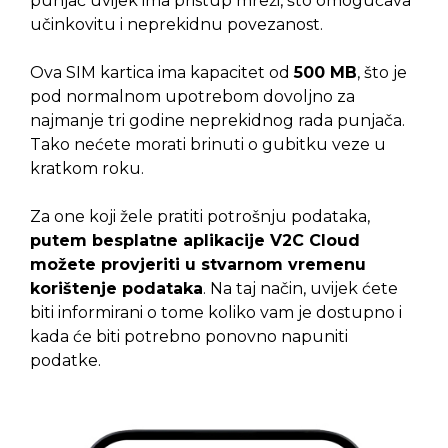
punjač uvijek ima pristup mreži, što omogućava
učinkovitu i neprekidnu povezanost.
Ova SIM kartica ima kapacitet od
500 MB
, što je
pod normalnom upotrebom dovoljno za
najmanje tri godine neprekidnog rada punjača.
Tako nećete morati brinuti o gubitku veze u
kratkom roku.
Za one koji žele pratiti potrošnju podataka,
putem besplatne aplikacije V2C Cloud
možete provjeriti u stvarnom vremenu
korištenje podataka
. Na taj način, uvijek ćete
biti informirani o tome koliko vam je dostupno i
kada će biti potrebno ponovno napuniti
podatke.