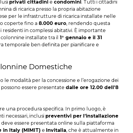
clusi
privati cittadini
e
condomini
. Tutti i cittadini
nina di ricarica presso la propria abitazione
 per le infrastrutture di ricarica installate nelle
no coperte fino a
8.000 euro
, rendendo questa
residenti in complessi abitativi. È importante
 colonnine installate tra il
1° gennaio e il 31
ra temporale ben definita per pianificare e
lonnine Domestiche
to le modalità per la concessione e l’erogazione dei
e possono essere presentate
dalle ore 12.00 dell’8
ire una procedura specifica. In primo luogo, è
i necessari, inclusi
preventivi per l’installazione
a deve essere presentata online sulla piattaforma
in Italy (MIMIT)
e
Invitalia
, che è attualmente in