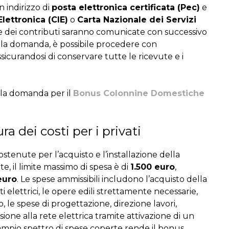
n indirizzo di
posta elettronica certificata (Pec)
e
Elettronica (CIE)
o
Carta Nazionale dei Servizi
ne dei contributi saranno comunicate con successivo
lla domanda, è possibile procedere con
assicurandosi di conservare tutte le ricevute e i
 la domanda per il
Bonus Colonnine Domestiche
ra dei costi
per i privati
ostenute per l’acquisto e l’installazione della
ate, il limite massimo di spesa è di
1.500 euro
,
euro
. Le spese ammissibili includono l’acquisto della
nti elettrici, le opere edili strettamente necessarie,
io, le spese di progettazione, direzione lavori,
ssione alla rete elettrica tramite attivazione di un
ampio spettro di spese coperte rende il bonus