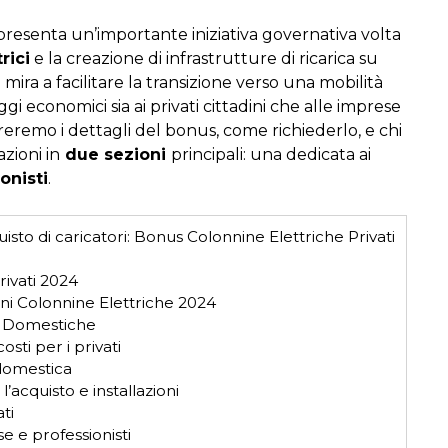
resenta un’importante iniziativa governativa volta
rici
e la creazione di infrastrutture di ricarica su
 mira a facilitare la transizione verso una mobilità
ggi economici sia ai privati cittadini che alle imprese
loreremo i dettagli del bonus, come richiederlo, e chi
zioni in
due sezioni
principali: una dedicata ai
onisti
.
isto di caricatori: Bonus Colonnine Elettriche Privati
rivati 2024
ni Colonnine Elettriche 2024
e Domestiche
ti per i privati
 domestica
’acquisto e installazioni
ti
e e professionisti