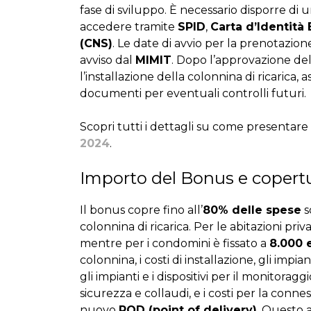
fase di sviluppo. È necessario disporre di u
accedere tramite
SPID
,
Carta d’Identità 
(CNS)
. Le date di avvio per la prenotazio
avviso dal
MIMIT
. Dopo l’approvazione de
l’installazione della colonnina di ricarica, 
documenti per eventuali controlli futuri.
Scopri tutti i dettagli su come presentare
2024
.
Importo del Bonus e copertu
Il bonus copre fino all’
80% delle spese
s
colonnina di ricarica. Per le abitazioni priv
mentre per i condomini è fissato a
8.000 
colonnina, i costi di installazione, gli impia
gli impianti e i dispositivi per il monitoragg
sicurezza e collaudi, e i costi per la conne
nuovo
POD (point of delivery)
. Questo 