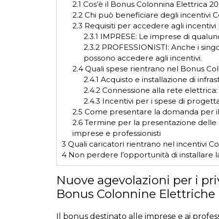
2.1
Cos’è il Bonus Colonnina Elettrica 
2.2
Chi può beneficiare degli incentivi 
2.3
Requisiti per accedere agli incentivi
2.3.1
IMPRESE: Le imprese di qualun
2.3.2
PROFESSIONISTI: Anche i singoli 
possono accedere agli incentivi.
2.4
Quali spese rientrano nel Bonus Co
2.4.1
Acquisto e installazione di infras
2.4.2
Connessione alla rete elettrica:
2.4.3
Incentivi per i spese di progetta
2.5
Come presentare la domanda per i
2.6
Termine per la presentazione delle
imprese e professionisti
3
Quali caricatori rientrano nel incentivi C
4
Non perdere l’opportunità di installare l
Nuove agevolazioni per i priva
Bonus Colonnine Elettriche 
Il bonus destinato alle imprese e ai profess