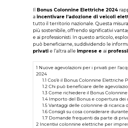
Il
Bonus Colonnine Elettriche 2024
rapp
a
incentivare l’adozione di veicoli elett
tutto il territorio nazionale. Questa misura
più sostenibile, offrendo significativi vanta
e ai professionisti. In questo articolo, esp
può beneficiarne, suddividendo le informa
privati
e l’altra alle
imprese e
ai
professi
1
Nuove agevolazioni per i privati per l’acqu
2024
1.1
Cos’è il Bonus Colonnine Elettriche P
1.2
Chi può beneficiare delle agevolazio
1.3
Come richiedere il Bonus Colonnin
1.4
Importo del Bonus e copertura dei cos
1.5
Vantaggi delle colonnine di ricarica
1.6
Consigli su cosa considerare durante l
1.7
Domande frequenti da parte di priva
2
Incentivi colonnine elettriche per impres