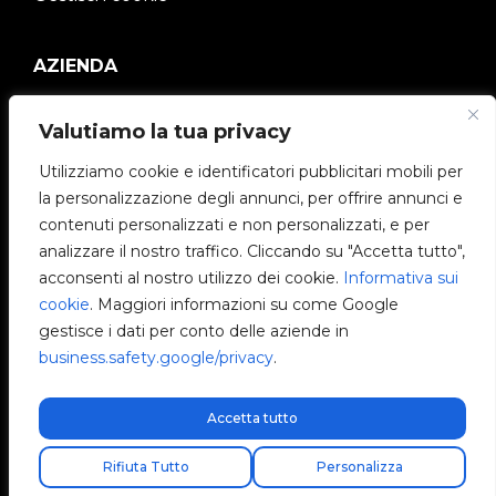
AZIENDA
V2C Community
Valutiamo la tua privacy
e-Chargers
Utilizziamo cookie e identificatori pubblicitari mobili per
la personalizzazione degli annunci, per offrire annunci e
V2C Cloud
contenuti personalizzati e non personalizzati, e per
analizzare il nostro traffico. Cliccando su "Accetta tutto",
V2C Payments
acconsenti al nostro utilizzo dei cookie.
Informativa sui
cookie
. Maggiori informazioni su come Google
Blog
gestisce i dati per conto delle aziende in
business.safety.google/privacy
.
V2C Affiliate Program
Accetta tutto
Spedizione express gratuita!
Rifiuta Tutto
Personalizza
V2C © 2026 All rights reserved.