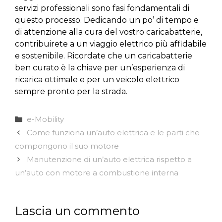
servizi professionali sono fasi fondamentali di
questo processo. Dedicando un po’ di tempo e
di attenzione alla cura del vostro caricabatterie,
contribuirete a un viaggio elettrico più affidabile
e sostenibile. Ricordate che un caricabatterie
ben curato è la chiave per un’esperienza di
ricarica ottimale e per un veicolo elettrico
sempre pronto per la strada.
Categorie
e-Mobility
Come funziona un’auto elettrica e le parti che
compongono il suo motore
Manutenzione di un’auto elettrica rispetto a
un’auto con motore a combustione interna
Lascia un commento