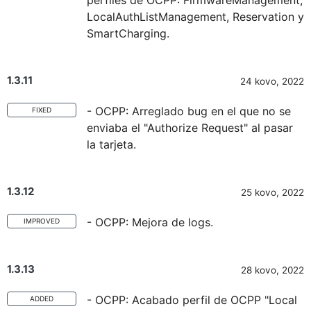
perfiles de OCPP: FirmwareManagement,
LocalAuthListManagement, Reservation y
SmartCharging.
1.3.11
24 kovo, 2022
- OCPP: Arreglado bug en el que no se
FIXED
enviaba el "Authorize Request" al pasar
la tarjeta.
1.3.12
25 kovo, 2022
- OCPP: Mejora de logs.
IMPROVED
1.3.13
28 kovo, 2022
- OCPP: Acabado perfil de OCPP "Local
ADDED