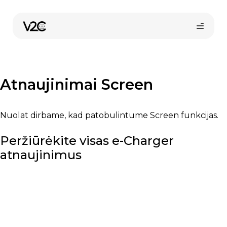
Pereiti
prie
turinio
Atnaujinimai Screen
Nuolat dirbame, kad patobulintume Screen funkcijas.
Peržiūrėkite visas e-Charger
Pirkti internetu
atnaujinimus