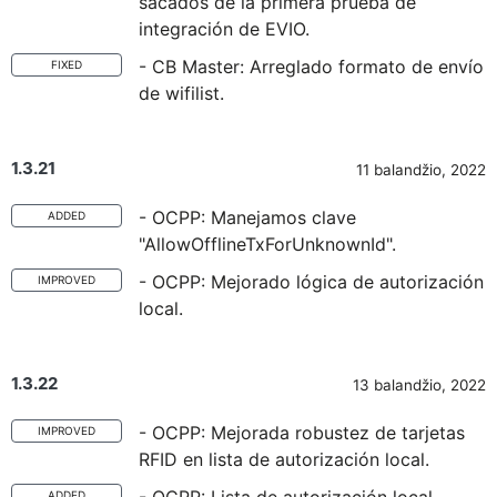
sacados de la primera prueba de
integración de EVIO.
- CB Master: Arreglado formato de envío
FIXED
de wifilist.
1.3.21
11 balandžio, 2022
- OCPP: Manejamos clave
ADDED
"AllowOfflineTxForUnknownId".
- OCPP: Mejorado lógica de autorización
IMPROVED
local.
1.3.22
13 balandžio, 2022
- OCPP: Mejorada robustez de tarjetas
IMPROVED
RFID en lista de autorización local.
ADDED