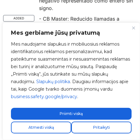
negativo representado como entero sin
signo.
- CB Master: Reducido llamadas a
ADDED
has_internet_connection para reducir el
Mes gerbiame jūsų privatumą
consumo de datos.
Mes naudojame slapukus ir mobiliuosius reklamos
- CB Master: Guardamos en Chargebox
ADDED
identifikatorius reklamos personalizavimui, kad
Cache el estado del servicio V2C para
pateiktume suasmenintas ir nesuasmenintas reklamas
mostrar si esta o no conectado por la
bei turinį ir analizuotume mūsų srautą. Paspaudę
pantalla.
„Priimti viską“, jūs sutinkate su mūsų slapukų
- CB N: Mejoras de logs para no mostrar
IMPROVED
naudojimu.
Slapukų politika
. Daugiau informacijos apie
los get_has_internet_connection y
tai, kaip Google tvarko duomenis įmonių vardu
reducir el número de mensajes i2c en
business.safety.google/privacy
.
caso de fallo.
- CB N: Cambios para reducir llamadas
IMPROVED
Priimti viską
de has_internet_connection para usar
menos datos.
Atmesti viską
Pritaikyti
- CB N: Chargebox Cache ahora guarda
ADDED