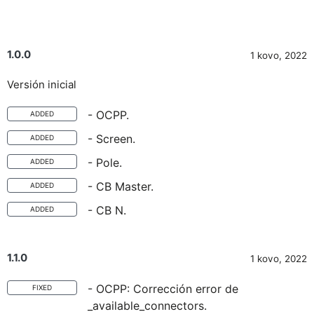
1.0.0
1 kovo, 2022
Versión inicial
- OCPP.
ADDED
- Screen.
ADDED
- Pole.
ADDED
- CB Master.
ADDED
- CB N.
ADDED
1.1.0
1 kovo, 2022
- OCPP: Corrección error de
FIXED
_available_connectors.