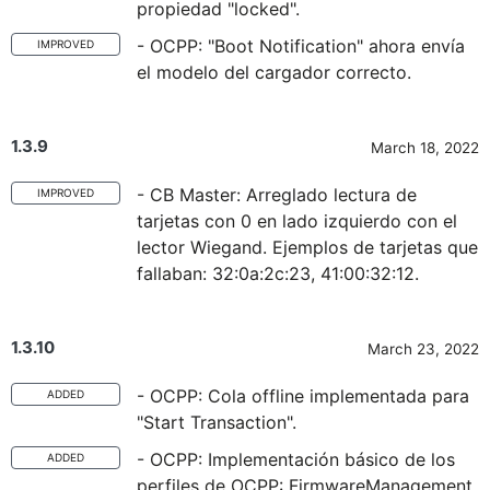
propiedad "locked".
- OCPP: "Boot Notification" ahora envía
IMPROVED
el modelo del cargador correcto.
1.3.9
March 18, 2022
- CB Master: Arreglado lectura de
IMPROVED
tarjetas con 0 en lado izquierdo con el
lector Wiegand. Ejemplos de tarjetas que
fallaban: 32:0a:2c:23, 41:00:32:12.
1.3.10
March 23, 2022
- OCPP: Cola offline implementada para
ADDED
"Start Transaction".
- OCPP: Implementación básico de los
ADDED
perfiles de OCPP: FirmwareManagement,