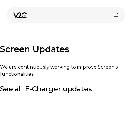
Skip
to
content
Screen Updates
We are continuously working to improve Screen’s
functionalities.
Online store
See all E-Charger updates
Find your installer