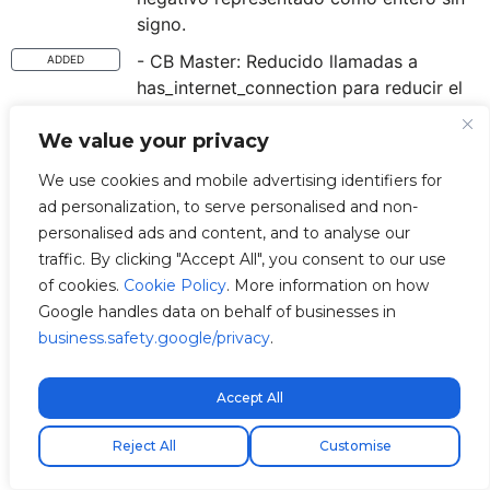
signo.
- CB Master: Reducido llamadas a
ADDED
has_internet_connection para reducir el
consumo de datos.
We value your privacy
- CB Master: Guardamos en Chargebox
ADDED
Cache el estado del servicio V2C para
We use cookies and mobile advertising identifiers for
mostrar si esta o no conectado por la
ad personalization, to serve personalised and non-
pantalla.
personalised ads and content, and to analyse our
traffic. By clicking "Accept All", you consent to our use
- CB N: Mejoras de logs para no mostrar
IMPROVED
of cookies.
Cookie Policy
. More information on how
los get_has_internet_connection y
Google handles data on behalf of businesses in
reducir el número de mensajes i2c en
business.safety.google/privacy
.
caso de fallo.
- CB N: Cambios para reducir llamadas
IMPROVED
Accept All
de has_internet_connection para usar
Free express shipping!
menos datos.
Reject All
Customise
- CB N: Chargebox Cache ahora guarda
ADDED