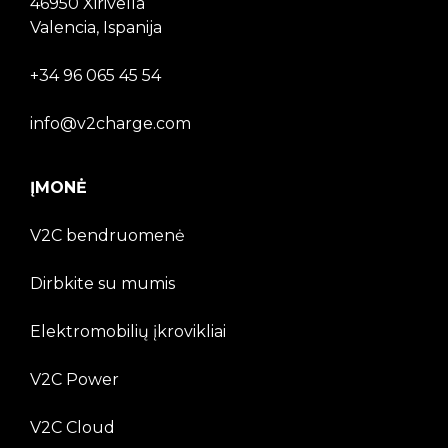
46950 Xirivella
Valencia, Ispanija
+34 96 065 45 54
info@v2charge.com
ĮMONĖ
V2C bendruomenė
Dirbkite su mumis
Elektromobilių įkrovikliai
V2C Power
V2C Cloud