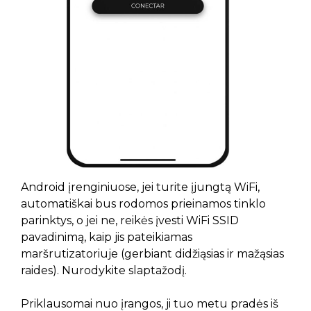
Android įrenginiuose, jei turite įjungtą WiFi,
automatiškai bus rodomos prieinamos tinklo
parinktys, o jei ne, reikės įvesti WiFi SSID
pavadinimą, kaip jis pateikiamas
maršrutizatoriuje (gerbiant didžiąsias ir mažąsias
raides). Nurodykite slaptažodį.
Priklausomai nuo įrangos, ji tuo metu pradės iš