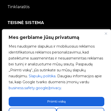
Tinklaraštis
TEISINĖ SISTEMA
Privatumo politika
Mes gerbiame jūsų privatumą
Mes naudojame slapukus ir mobiliuosius reklamos
Teisinė informacija
identifikatorius reklamos personalizavimui, kad
pateiktume suasmenintas ir nesuasmenintas reklamas
Slapukų politika
bei turinį ir analizuotume mūsų srautą. Paspaudę
„Priimti viską“, jūs sutinkate su mūsų slapukų
Etikos kanalas
naudojimu.
Slapukų politika
. Daugiau informacijos apie
tai, kaip Google tvarko duomenis įmonių vardu
Kokybės politika
business.safety.google/privacy
.
Tvarkyti slapukus
Priimti viską