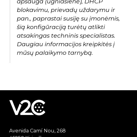
apsauga (ugniasienė), DHCP
blokavimu, prievadų uždarymu ir
pan., paprastai susiję su įmonėmis,
šią konfigūraciją turėtų atlikti
atsakingas techninis specialistas.
Daugiau informacijos kreipkitės į
mūsų palaikymo tarnybą.
Avenida Camí Nou, 268