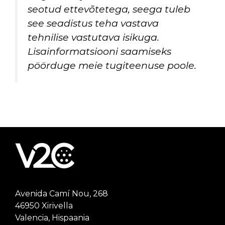
seotud ettevõtetega, seega tuleb
see seadistus teha vastava
tehnilise vastutava isikuga.
Lisainformatsiooni saamiseks
pöörduge meie tugiteenuse poole.
Avenida Camí Nou, 268
46950 Xirivella
Valencia, Hispaania