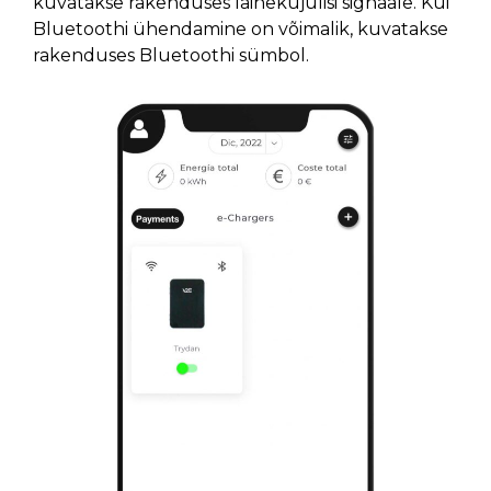
kuvatakse rakenduses lainekujulisi signaale. Kui
Bluetoothi ühendamine on võimalik, kuvatakse
rakenduses Bluetoothi sümbol.