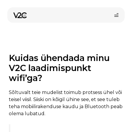
Skip
to
content
Kuidas ühendada minu
V2C laadimispunkt
wifi’ga?
Sõltuvalt teie mudelist toimub protsess ühel või
teisel viisil. Siiski on kõigil ühine see, et see tuleb
teha mobiilirakenduse kaudu ja Bluetooth peab
olema lubatud.