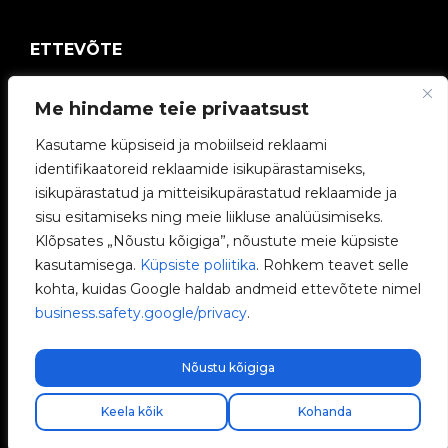
ETTEVÕTE
V2C kogukond
Me hindame teie privaatsust
Kasutame küpsiseid ja mobiilseid reklaami
Töötage meiega
identifikaatoreid reklaamide isikupärastamiseks,
isikupärastatud ja mitteisikupärastatud reklaamide ja
e-Laadijad
sisu esitamiseks ning meie liikluse analüüsimiseks.
Klõpsates „Nõustu kõigiga”, nõustute meie küpsiste
V2C Power
kasutamisega.
Küpsiste poliitika
. Rohkem teavet selle
kohta, kuidas Google haldab andmeid ettevõtete nimel
V2C Cloud
business.safety.google/privacy
.
Blogi
Nõustu kõigiga
Keela kõik
Kohanda
V2C © 2026 All rights reserved.