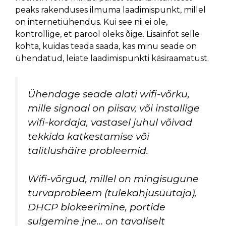
peaks rakenduses ilmuma laadimispunkt, millel
on internetiühendus. Kui see nii ei ole,
kontrollige, et parool oleks õige. Lisainfot selle
kohta, kuidas teada saada, kas minu seade on
ühendatud, leiate laadimispunkti käsiraamatust.
Ühendage seade alati wifi-võrku,
mille signaal on piisav, või installige
wifi-kordaja, vastasel juhul võivad
tekkida katkestamise või
talitlushäire probleemid.
Wifi-võrgud, millel on mingisugune
turvaprobleem (tulekahjusüütaja),
DHCP blokeerimine, portide
sulgemine jne… on tavaliselt