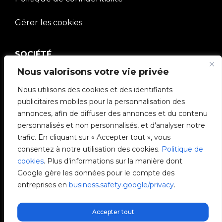
Gérer les cookies
SOCIÉTÉ
Nous valorisons votre vie privée
Communauté V2C
Nous utilisons des cookies et des identifiants
publicitaires mobiles pour la personnalisation des
e-Chargers
annonces, afin de diffuser des annonces et du contenu
personnalisés et non personnalisés, et d'analyser notre
V2C Cloud
trafic. En cliquant sur « Accepter tout », vous
consentez à notre utilisation des cookies.
Politique de
V2C Payments
cookies
. Plus d'informations sur la manière dont
Google gère les données pour le compte des
Blog
entreprises en
business.safety.google/privacy
.
V2C Affiliate Program
Accepter tout