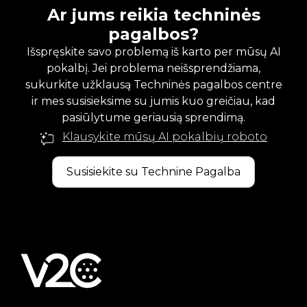
Ar jums reikia techninės
pagalbos?
Išspręskite savo problemą iš karto per mūsų AI
pokalbį. Jei problema neišsprendžiama,
sukurkite užklausą Techninės pagalbos centre
ir mes susisieksime su jumis kuo greičiau, kad
pasiūlytume geriausią sprendimą.
Klausykite mūsų AI pokalbių roboto
Susisiekite su Technine Pagalba