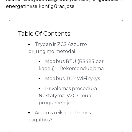
energetinėse konfigūracijose.
Table Of Contents
Trydan ir ZCS Azzurro
prijungimo metodai
Modbus RTU (RS485 per
kabelį) – Rekomenduojama
Modbus TCP WiFi ryšys
Privalomas procedūra –
Nustatymai V2C Cloud
programėlėje
Ar jums reikia techninės
pagalbos?