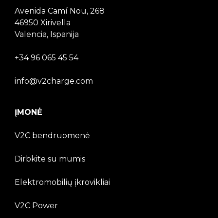
Avenida Camí Nou, 268
46950 Xirivella
Valencia, Ispanija
+34 96 065 45 54
info@v2charge.com
ĮMONĖ
V2C bendruomenė
Dirbkite su mumis
Elektromobilių įkrovikliai
V2C Power