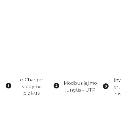
e-Charger
Inv
Modbus įėjimo
valdymo
ert
jungtis – UTP
plokštė
eris