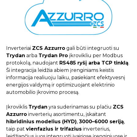
Inverteriai
ZCS Azzurro
gali būti integruoti su
Trydan
arba
Trydan Pro
įkrovikliu per Modbus
protokolą, naudojant
RS485 ryšį arba TCP tinklą
.
Ši integracija leidžia abiem įrenginiams keistis
informacija realiuoju laiku, pasiekiant efektyvesnį
energijos valdymą ir optimizuojant elektrinio
automobilio įkrovimo procesą.
Įkroviklis
Trydan
yra suderinamas su plačiu
ZCS
Azzurro
inverterių asortimentu, įskaitant
hibridinius modelius (HYD)
,
3000–6000 seriją
,
taip pat
vienfazius ir trifazius
inverterius,
leidžiančius juos integruoti įvairiose įrenginiuose ir