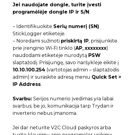
Jei naudojate dongle, turite įvesti
programėlėje dongle IP ir S/N
:
– Identifikuokite
Serių numerį (SN)
StickLogger etiketėje.
– Norėdami sužinoti
priskirtą IP
, prisijunkite
prie įrenginio Wi-Fi tinklo (
AP_xxxxxxxx
)
naudodami etiketėje nurodytą
PSW
slaptažodį. Prisijungę, savo naršyklėje eikite į
10.10.100.254
(vartotojas admin – slaptažodis
admin) ir suraskite adresą meniu
Quick Set >
IP Address
.
Svarbu:
Serijos numerio įvedimas yra labai
svarbus; be jo, komunikacija tarp Trydan ir
inverterio nebus įmanoma.
Jei dar neturite V2C Cloud paskyros arba
turite klausimų apie programėlės veikimą,