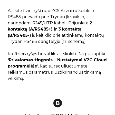
Atlikite fizinį ryšį nuo ZCS Azzurro keitiklio
RS485 prievado prie Trydan įkroviklio,
naudodami RJ45/UTP kabelį. Prijunkite
2
kontaktą (A/RS485+) ir 3 kontaktą
(B/RS485-)
iš keitiklio prie atitinkamų kontaktų
Trydan RS485 dangtelyje (žr. schemą).
Kai fizinis ryšys bus atliktas, slinkite šią puslapį iki
‘Privalomas žingsnis – Nustatymai V2C Cloud
programėlėje’
, kad sureguliuotumėte
reikiamus parametrus, užtikrinančius tinkamą
veikimą.