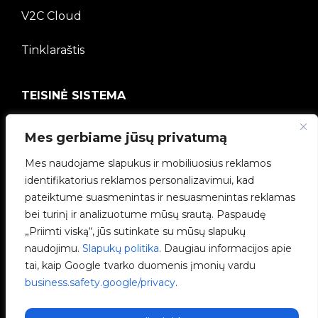
V2C Cloud
Tinklaraštis
TEISINĖ SISTEMA
Privatumo politika
Mes gerbiame jūsų privatumą
Teisinė informacija
Mes naudojame slapukus ir mobiliuosius reklamos
identifikatorius reklamos personalizavimui, kad
Slapukų politika
pateiktume suasmenintas ir nesuasmenintas reklamas
bei turinį ir analizuotume mūsų srautą. Paspaudę
Etikos kanalas
„Priimti viską“, jūs sutinkate su mūsų slapukų
naudojimu.
Slapukų politika
. Daugiau informacijos apie
Kokybės politika
tai, kaip Google tvarko duomenis įmonių vardu
business.safety.google/privacy
.
Tvarkyti slapukus