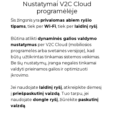
Nustatymai V2C Cloud
programėlėje
Šis žingsnis yra
privalomas abiem ryšio
tipams
, tiek per
Wi-Fi
, tiek per
laidinį ryšį
.
Būtina atlikti
dynaminės galios valdymo
nustatymus
per V2C Cloud (mobiliosios
programėlės arba svetainės versijoje), kad
būtų užtikrintas tinkamas sistemos veikimas.
Be šių nustatymų, įranga negalės tinkamai
valdyti prieinamos galios ir optimizuoti
įkrovimo.
Jei naudojate
laidinį ryšį
, atkreipkite dėmesį
į
priešpaskutinį vaizdą
. Tuo tarpu, jei
naudojate
dongle ryšį
, žiūrėkite
paskutinį
vaizdą
.