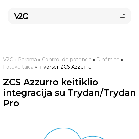
Pereiti
prie
turinio
V2C
»
Parama
»
Control de potencia
»
Dinámico
»
Fotovoltaica
»
Inversor ZCS Azzurro
ZCS Azzurro keitiklio
Pirkti internetu
integracija su Trydan/Trydan
Pro