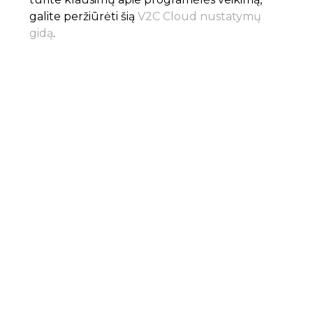
galite peržiūrėti šią
V2C Cloud nustatymų
gidą
.