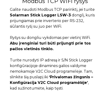
Modbus TCP WiFi ryšys
Galite naudoti Modbus TCP parinktį, jei turite
Solarman Stick Logger LSW-3
donglį, kuris
prijungiamas prie inverterio per RS-232,
siūlantis ryšį su juo per WiFi.
Ryšys su dongliu vykdomas per vietinį WiFi.
Abu įrenginiai turi būti prijungti prie tos
pačios vietinės tinklo.
Turite nurodyti IP adresą ir S/N Stick Logger
konfigūracijoje dinaminės galios valdyme
nemokamoje V2C Cloud programėlėje. Tam,
slinkite šią puslapį iki
‘Privalomas žingsnis –
Konfigūracija V2C Cloud programėlėje’
,
kad sužinotumėte, kaip tęsti.