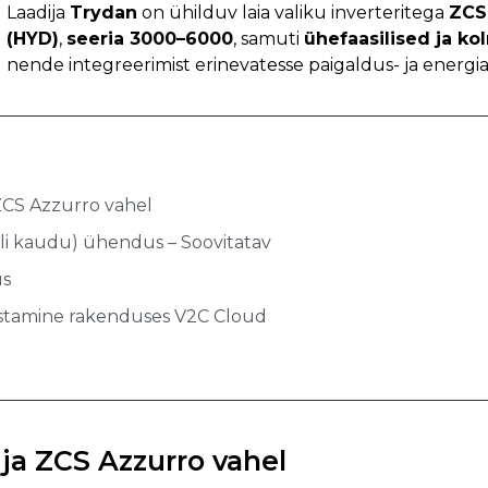
Laadija
Trydan
on ühilduv laia valiku inverteritega
ZCS
(HYD)
,
seeria 3000–6000
, samuti
ühefaasilised ja ko
nende integreerimist erinevatesse paigaldus- ja energi
CS Azzurro vahel
i kaudu) ühendus – Soovitatav
us
stamine rakenduses V2C Cloud
a ZCS Azzurro vahel