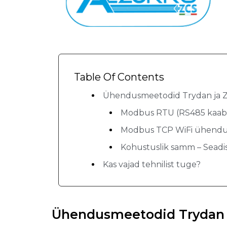
Table Of Contents
Ühendusmeetodid Trydan ja Z
Modbus RTU (RS485 kaabl
Modbus TCP WiFi ühend
Kohustuslik samm – Seadi
Kas vajad tehnilist tuge?
Ühendusmeetodid Trydan j