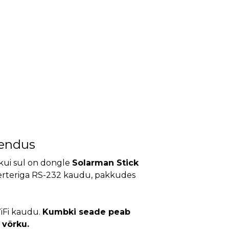
endus
kui sul on dongle
Solarman Stick
erteriga RS-232 kaudu, pakkudes
iFi kaudu.
Kumbki seade peab
võrku.