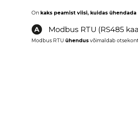
On
kaks peamist viisi, kuidas ühendada
Modbus RTU (RS485 kaa
Modbus RTU
ühendus
võimaldab otsekontak