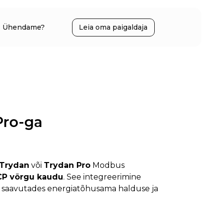
Ühendame?
Leia oma paigaldaja
Pro-ga
Trydan
või
Trydan Pro
Modbus
CP võrgu kaudu
. See integreerimine
, saavutades energiatõhusama halduse ja