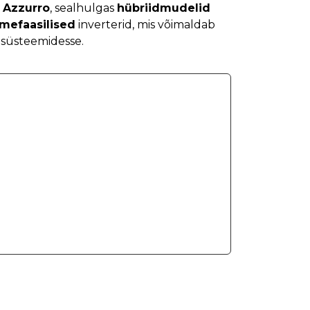
 Azzurro
, sealhulgas
hübriidmudelid
lmefaasilised
inverterid, mis võimaldab
asüsteemidesse.