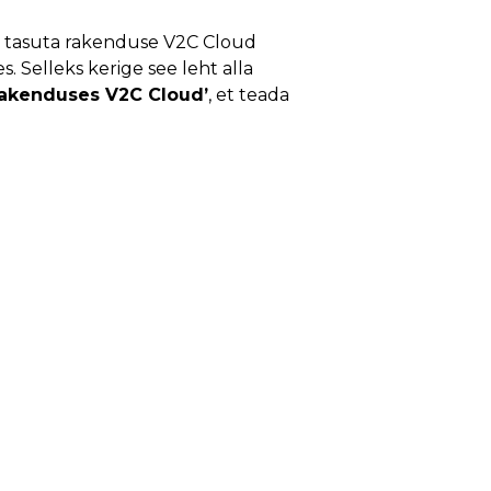
-i tasuta rakenduse V2C Cloud
. Selleks kerige see leht alla
rakenduses V2C Cloud’
, et teada