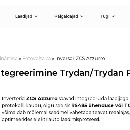
Laadijad
Paigaldajad
Tugi
inámico
»
Fotovoltaica
»
Inversor ZCS Azzurro
integreerimine Trydan/Trydan 
Inverterid
ZCS Azzurro
saavad integreeruda laadijaga
protokolli kaudu, olgu see siis
RS485 ühenduse või T
võimaldab mõlemal seadmel vahetada teavet reaalajas
optimeerides elektriauto laadimisprotsessi.