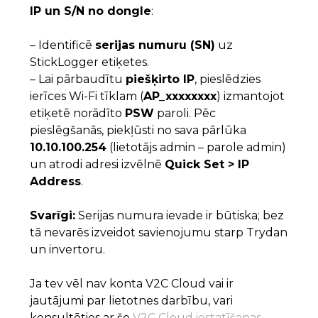
IP un S/N no dongle
:
– Identificē
serijas numuru (SN)
uz
StickLogger etiķetes.
– Lai pārbaudītu
piešķirto IP
, pieslēdzies
ierīces Wi-Fi tīklam (
AP_xxxxxxxx
) izmantojot
etiķetē norādīto
PSW
paroli. Pēc
pieslēgšanās, piekļūsti no sava pārlūka
10.10.100.254
(lietotājs admin – parole admin)
un atrodi adresi izvēlnē
Quick Set > IP
Address
.
Svarīgi:
Serijas numura ievade ir būtiska; bez
tā nevarēs izveidot savienojumu starp Trydan
un invertoru.
Ja tev vēl nav konta V2C Cloud vai ir
jautājumi par lietotnes darbību, vari
konsultēties ar šo
V2C Cloud iestatīšanas