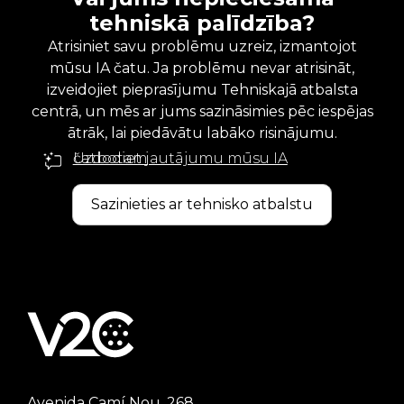
tehniskā palīdzība?
Atrisiniet savu problēmu uzreiz, izmantojot
mūsu IA čatu. Ja problēmu nevar atrisināt,
izveidojiet pieprasījumu Tehniskajā atbalsta
centrā, un mēs ar jums sazināsimies pēc iespējas
ātrāk, lai piedāvātu labāko risinājumu.
Uzdodiet jautājumu mūsu IA čatbotam
Sazinieties ar tehnisko atbalstu
Avenida Camí Nou, 268