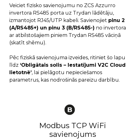
Veiciet fizisko savienojumu no ZCS Azzurro
invertora RS485 porta uz Trydan lādētāju,
izmantojot RJ45/UTP kabeli. Savienojiet
pinu 2
(A/RS485+) un pinu 3 (B/RS485-)
no invertora
ar atbilstošajiem piniem Trydan RS485 vāciņā
(skatīt shēmu).
Pēc fiziskā savienojuma izveides, ritiniet šo lapu
līdz
‘Obligātais solis – Iestatījumi V2C Cloud
lietotnē’
, lai pielāgotu nepieciešamos
parametrus, kas nodrošinās pareizu darbību.
Modbus TCP WiFi
savienojums