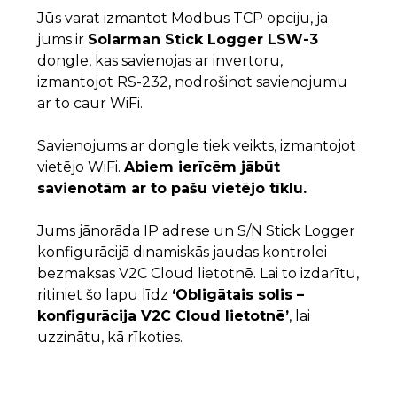
Jūs varat izmantot Modbus TCP opciju, ja
jums ir
Solarman Stick Logger LSW-3
dongle, kas savienojas ar invertoru,
izmantojot RS-232, nodrošinot savienojumu
ar to caur WiFi.
Savienojums ar dongle tiek veikts, izmantojot
vietējo WiFi.
Abiem ierīcēm jābūt
savienotām ar to pašu vietējo tīklu.
Jums jānorāda IP adrese un S/N Stick Logger
konfigurācijā dinamiskās jaudas kontrolei
bezmaksas V2C Cloud lietotnē. Lai to izdarītu,
ritiniet šo lapu līdz
‘Obligātais solis –
konfigurācija V2C Cloud lietotnē’
, lai
uzzinātu, kā rīkoties.