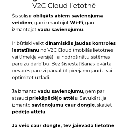
V2C Cloud lietotnē
Šis solis ir
obligāts abiem savienojuma
veidiem
, gan izmantojot
Wi-Fi
, gan
izmantojot
vadu savienojumu
.
Ir būtiski veikt
dinamiskās jaudas kontroles
iestatīšanu
no V2C Cloud (mobilās lietotnes
vai tīmekļa versijā), lai nodrošinātu sistēmas
pareizu darbību. Bez šīs iestatīšanas iekārta
nevarēs pareizi pārvaldīt pieejamo jaudu vai
optimizēt uzlādi.
Ja izmanto
vadu savienojumu
, ņem par
atsauci
priekšpēdējo attēlu
. Savukārt, ja
izmanto
savienojumu caur dongle
, skatiet
pēdējo attēlu
.
Ja veic caur dongle, tev jāievada lietotnē