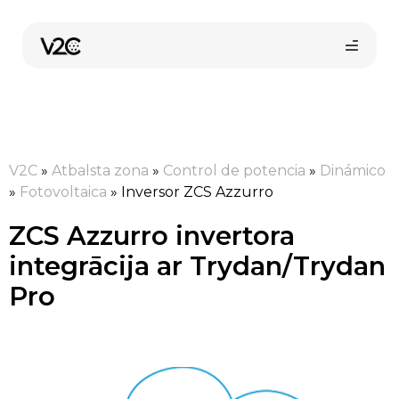
Skip
to
content
V2C
»
Atbalsta zona
»
Control de potencia
»
Dinámico
»
Fotovoltaica
»
Inversor ZCS Azzurro
ZCS Azzurro invertora
Pirkt tiešsaistē
integrācija ar Trydan/Trydan
Pro