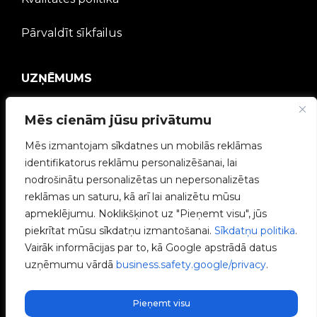
Pārvaldīt sīkfailus
UZŅĒMUMS
V2C kopiena
Mēs cienām jūsu privātumu
Strādā ar mums
Mēs izmantojam sīkdatnes un mobilās reklāmas
identifikatorus reklāmu personalizēšanai, lai
e-Chargers
nodrošinātu personalizētas un nepersonalizētas
reklāmas un saturu, kā arī lai analizētu mūsu
V2C Power
apmeklējumu. Noklikšķinot uz "Pieņemt visu", jūs
piekrītat mūsu sīkdatņu izmantošanai.
Sīkdatņu politika
.
V2C Cloud
Vairāk informācijas par to, kā Google apstrādā datus
uzņēmumu vārdā
business.safety.google/privacy
.
Blogs
Pieņemt visu