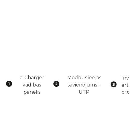
e-Charger
Modbus ieejas
Inv
vadības
savienojums –
ert
panelis
UTP
ors