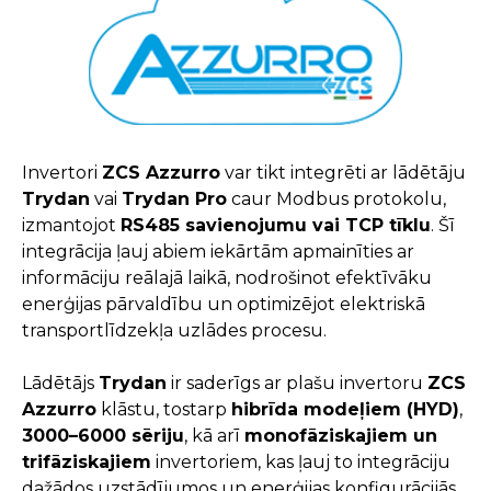
Invertori
ZCS Azzurro
var tikt integrēti ar lādētāju
Trydan
vai
Trydan Pro
caur Modbus protokolu,
izmantojot
RS485 savienojumu vai TCP tīklu
. Šī
integrācija ļauj abiem iekārtām apmainīties ar
informāciju reālajā laikā, nodrošinot efektīvāku
enerģijas pārvaldību un optimizējot elektriskā
transportlīdzekļa uzlādes procesu.
Lādētājs
Trydan
ir saderīgs ar plašu invertoru
ZCS
Azzurro
klāstu, tostarp
hibrīda modeļiem (HYD)
,
3000–6000 sēriju
, kā arī
monofāziskajiem un
trifāziskajiem
invertoriem, kas ļauj to integrāciju
dažādos uzstādījumos un enerģijas konfigurācijās.