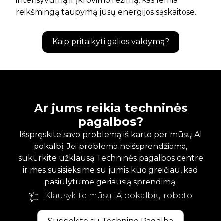
intensyvumą ir įkrovimo režimą, kas lemia
reikšmingą taupymą jūsų energijos sąskaitose.
Kaip pritaikyti galios valdymą?
Ar jums reikia techninės
pagalbos?
Išspręskite savo problemą iš karto per mūsų AI
pokalbį. Jei problema neišsprendžiama,
sukurkite užklausą Techninės pagalbos centre
ir mes susisieksime su jumis kuo greičiau, kad
pasiūlytume geriausią sprendimą.
Klausykite mūsų IA pokalbių roboto
Susisiekite su Technine Pagalba