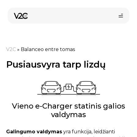
Pereiti
prie
turinio
V2C
»
Balanceo entre tomas
Pusiausvyra tarp lizdų
Pirkti internetu
Vieno e-Charger statinis galios
valdymas
Galingumo valdymas
yra funkcija, leidžianti