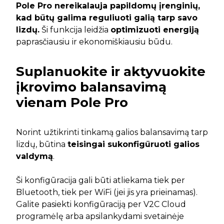
Pole Pro nereikalauja papildomų įrenginių,
kad būtų galima reguliuoti galią tarp savo
lizdų.
Ši funkcija leidžia
optimizuoti energiją
paprasčiausiu ir ekonomiškiausiu būdu.
Suplanuokite ir aktyvuokite
įkrovimo balansavimą
vienam Pole Pro
Norint užtikrinti tinkamą galios balansavimą tarp
lizdų, būtina
teisingai sukonfigūruoti galios
valdymą
.
Ši konfigūracija gali būti atliekama tiek per
Bluetooth, tiek per WiFi (jei jis yra prieinamas).
Galite pasiekti konfigūraciją per V2C Cloud
programėlę arba apsilankydami svetainėje