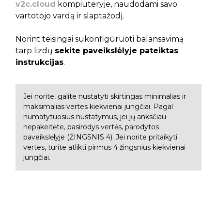
v2c.cloud
kompiuteryje, naudodami savo
vartotojo vardą ir slaptažodį.
Norint teisingai sukonfigūruoti balansavimą
tarp lizdų
sekite paveikslėlyje pateiktas
instrukcijas
.
Jei norite, galite nustatyti skirtingas minimalias ir
maksimalias vertes kiekvienai jungčiai. Pagal
numatytuosius nustatymus, jei jų anksčiau
nepakeitėte, pasirodys vertės, parodytos
paveikslėlyje (ŽINGSNIS 4). Jei norite pritaikyti
vertes, turite atlikti pirmus 4 žingsnius kiekvienai
jungčiai.