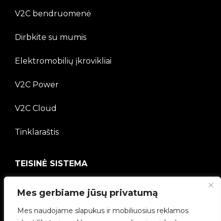
V2C bendruomenė
Dirbkite su mumis
Elektromobilių įkrovikliai
V2C Power
V2C Cloud
Tinklaraštis
TEISINĖ SISTEMA
Privatumo politika
Mes gerbiame jūsų privatumą
Teisinė informacija
Mes naudojame slapukus ir mobiliuosius reklamos