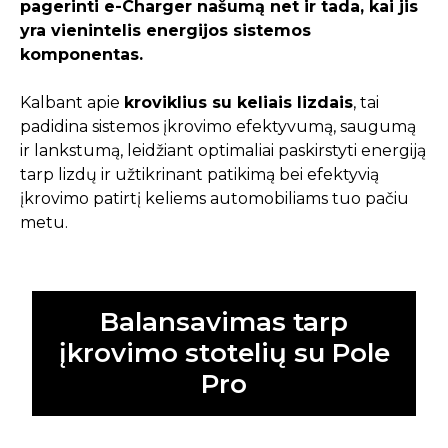
pagerinti e-Charger našumą net ir tada, kai jis
yra vienintelis energijos sistemos
komponentas.
Kalbant apie
kroviklius su keliais lizdais
, tai
padidina sistemos įkrovimo efektyvumą, saugumą
ir lankstumą, leidžiant optimaliai paskirstyti energiją
tarp lizdų ir užtikrinant patikimą bei efektyvią
įkrovimo patirtį keliems automobiliams tuo pačiu
metu.
Balansavimas tarp
įkrovimo stotelių su Pole
Pro