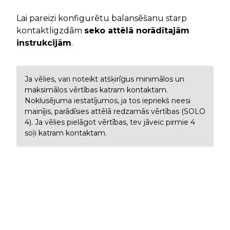
Lai pareizi konfigurētu balansēšanu starp
kontaktligzdām
seko attēlā norādītajām
instrukcijām
.
Ja vēlies, vari noteikt atšķirīgus minimālos un
maksimālos vērtības katram kontaktam.
Noklusējuma iestatījumos, ja tos iepriekš neesi
mainījis, parādīsies attēlā redzamās vērtības (SOLO
4). Ja vēlies pielāgot vērtības, tev jāveic pirmie 4
soļi katram kontaktam.