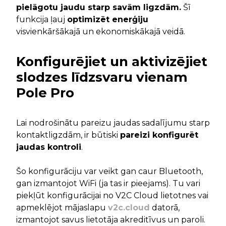
pielāgotu jaudu starp savām ligzdām.
Šī
funkcija ļauj
optimizēt enerģiju
visvienkāršākajā un ekonomiskākajā veidā.
Konfigurējiet un aktivizējiet
slodzes līdzsvaru vienam
Pole Pro
Lai nodrošinātu pareizu jaudas sadalījumu starp
kontaktligzdām, ir būtiski
pareizi konfigurēt
jaudas kontroli
.
Šo konfigurāciju var veikt gan caur Bluetooth,
gan izmantojot WiFi (ja tas ir pieejams). Tu vari
piekļūt konfigurācijai no V2C Cloud lietotnes vai
apmeklējot mājaslapu
v2c.cloud
datorā,
izmantojot savus lietotāja akreditīvus un paroli.