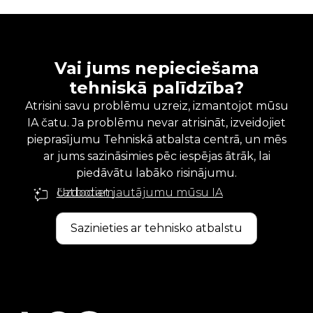
Vai jums nepieciešama
tehniskā palīdzība?
Atrisini savu problēmu uzreiz, izmantojot mūsu
IA čatu. Ja problēmu nevar atrisināt, izveidojiet
pieprasījumu Tehniskā atbalsta centrā, un mēs
ar jums sazināsimies pēc iespējas ātrāk, lai
piedāvātu labāko risinājumu.
Uzdodiet jautājumu mūsu IA čatbotam
Sazinieties ar tehnisko atbalstu