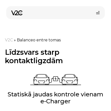
Skip
to
content
V2C
»
Balanceo entre tomas
Līdzsvars starp
kontaktligzdām
Pirkt tiešsaistē
Statiskā jaudas kontrole vienam
e-Charger