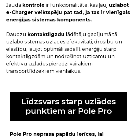
Jauda
kontrole
ir funkcionalitāte, kas ļauj
uzlabot
e-Charger veiktspēju pat tad, ja tas ir vienīgais
enerģijas sistēmas komponents.
Daudzu
kontaktligzdu
lādētāju gadījumā tā
uzlabo sistēmas uzlādes efektivitāti, drošību un
elastību, ļaujot optimāli sadalīt enerģiju starp
kontaktligzdām un nodrošinot uzticamu un
efektīvu uzlādes pieredzi vairākiem
transportlīdzekļiem vienlaikus.
Līdzsvars starp uzlādes
punktiem ar Pole Pro
Pole Pro neprasa papildu ierīces, lai