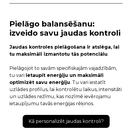
Pielāgo balansēšanu:
izveido savu jaudas kontroli
Jaudas kontroles pielāgošana ir atslēga, lai
tu maksimāli izmantotu tās potenciālu
.
Pielāgojot to savām specifiskajām vajadzībām,
tu vari
ietaupīt enerģiju un maksimāli
optimizēt savu enerģiju
. Tu vari iestatīt
uzlādes profilus, lai kontrolētu laikus, intensitāti
un uzlādes režīmu, kas nozīmē ievērojamu
ietaupījumu tavās enerģijas rēķinos.
Kā personalizēt jaudas kontroli?