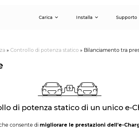
Carica
Installa
Supporto
nza
»
Controllo di potenza statico
»
Bilanciamento tra pre
e
llo di potenza statico di un unico e-
 che consente di
migliorare le prestazioni dell’e-Ch