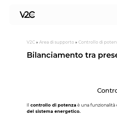
Vai
al
contenuto
V2C
»
Area di supporto
»
Controllo di pote
Bilanciamento tra pres
Contro
Il
controllo di potenza
è una funzionalità
del sistema energetico.