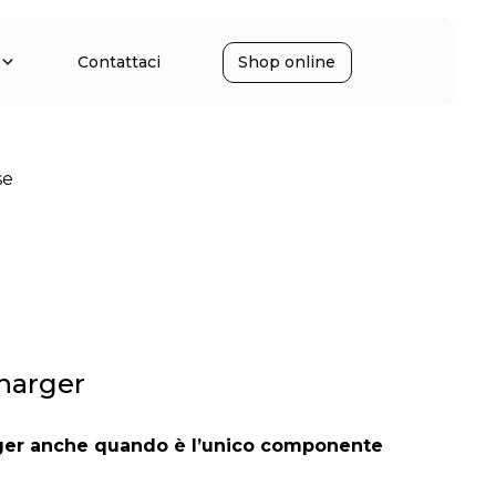
Contattaci
Shop online
se
Charger
arger anche quando è l’unico componente