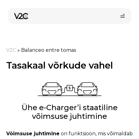
Skip
to
content
V2C
»
Balanceo entre tomas
Tasakaal võrkude vahel
Ühe e-Charger’i staatiline
võimsuse juhtimine
Võimsuse juhtimine
on funktsioon, mis võimaldab