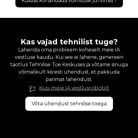
Kuidas kohandada võimsuse juhtimist?
Kas vajad tehnilist tuge?
Lahenda oma probleem koheselt meie IA
vestluse kaudu. Kui see ei lahene, genereeri
taotlus Tehnilise Toe Keskuses ja võtame sinuga
võimalikult kiiresti ühendust, et pakkuda
parimat lahendust.
Küsi meie IA vestlusrobotilt
Võta ühendust tehnilise toega