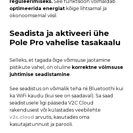
reguleerimiseks.
See funktsioon võimaldab
optimeerida energiat
kõige lihtsamal ja
ökonoomsemal viisil.
Seadista ja aktiveeri
ühe
Pole Pro vahelise tasakaalu
Selleks, et tagada õige võimsuse jaotamine
pistikute vahel, on oluline
korrektne võimsuse
juhtimise seadistamine
.
See seadistus on võimalik teha nii Bluetoothi kui
ka WiFi kaudu (kui see on saadaval). Sa saad
seadistusele ligi pääseda V2C Cloud
rakendusest või külastades veebilehte
v2c.cloud
arvutis, kasutades oma
kasutajatunnust ja parooli.