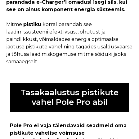
parandada e-Charger’i omadusi isegi siis, kui
see on ainus komponent energia süsteemis.
Mitme
pistiku
korral parandab see
laadimissüsteemi efektiivsust, ohutust ja
paindlikkust, võimaldades energia optimaalse
jaotuse pistikute vahel ning tagades usaldusväärse
ja tõhusa laadimiskogemuse mitme sõiduki jaoks
samaaegselt.
Tasakaalustus pistikute
vahel Pole Pro abil
Pole Pro ei vaja täiendavaid seadmeid oma
pistikute vahelise võimsuse