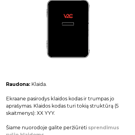
Raudona:
Klaida.
Ekraane pasirodys klaidos kodas ir trumpas jo
aprašymas. Klaidos kodas turi tokią struktūrą (5
skaitmenys): XX YYY.
Šiame nuorodoje galite peržiūrėti
sprendimus
ryšio klaidoms
.