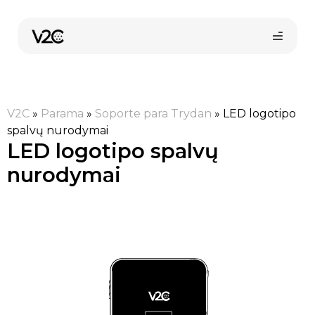
Pereiti
prie
turinio
V2C
»
Parama
»
Soporte para Trydan
»
LED logotipo
spalvų nurodymai
LED logotipo spalvų
nurodymai
Pirkti internetu