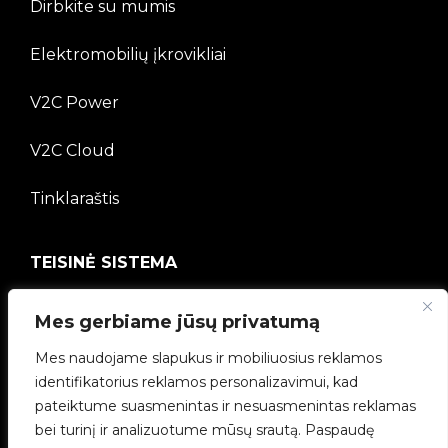
Dirbkite su mumis
Elektromobilių įkrovikliai
V2C Power
V2C Cloud
Tinklaraštis
TEISINĖ SISTEMA
Privatumo politika
Mes gerbiame jūsų privatumą
Teisinė informacija
Mes naudojame slapukus ir mobiliuosius reklamos
identifikatorius reklamos personalizavimui, kad
Slapukų politika
pateiktume suasmenintas ir nesuasmenintas reklamas
bei turinį ir analizuotume mūsų srautą. Paspaudę