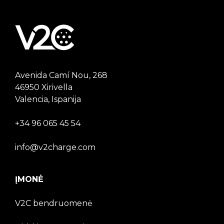
Avenida Camí Nou, 268
46950 Xirivella
Valencia, Ispanija
+34 96 065 45 54
info@v2charge.com
ĮMONĖ
V2C bendruomenė