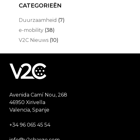
CATEGORIEËN
Duurzaamheid
(7)
e-mobility
(38)
V2C Nieuws
(10)
Avenida Camí Nou, 268
46950 Xirivella
Valencia, Spanje
+34 96 065 45 54
info@v2charge.com