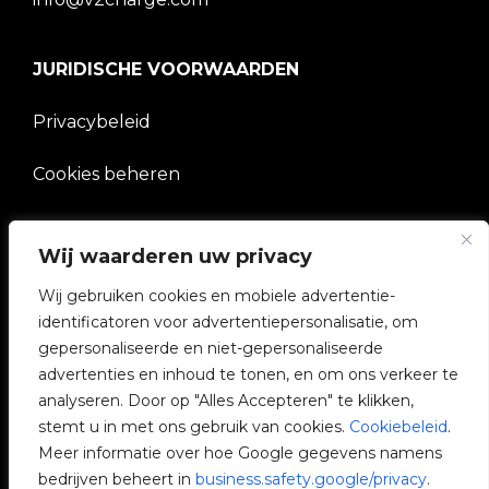
JURIDISCHE VOORWAARDEN
Privacybeleid
Cookies beheren
BEDRIJF
Wij waarderen uw privacy
V2C Gemeenschap
Wij gebruiken cookies en mobiele advertentie-
identificatoren voor advertentiepersonalisatie, om
e-Chargers
gepersonaliseerde en niet-gepersonaliseerde
advertenties en inhoud te tonen, en om ons verkeer te
V2C Cloud
analyseren. Door op "Alles Accepteren" te klikken,
stemt u in met ons gebruik van cookies.
Cookiebeleid
.
V2C Payments
Meer informatie over hoe Google gegevens namens
bedrijven beheert in
business.safety.google/privacy
.