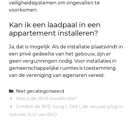
veiligheidssystemen om ongevallen te
voorkomen.
Kan ik een laadpaal in een
appartement installeren?
Ja, dat is mogelijk. Als de installatie plaatsvindt in
een privé gedeelte van het gebouw, zijn er
geen vergunningen nodig. Voor installaties in
gemeenschappelijke ruimtes is toestemming
van de vereniging van eigenaren vereist.
Categorieën
Niet gecategoriseerd
Wat is de IRVE-kwalificatie?
Ontdek de BYD Song L DM-i, de nieuwe plug-in
hybride SUV van BYD