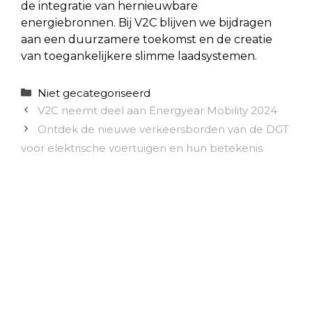
de integratie van hernieuwbare
energiebronnen. Bij V2C blijven we bijdragen
aan een duurzamere toekomst en de creatie
van toegankelijkere slimme laadsystemen.
Categorieën
Niet gecategoriseerd
V2C neemt deel aan Energyear Mobility 2024
Ontdek de nieuwe verkeersborden van de DGT
voor elektrische voertuigen en hun betekenis