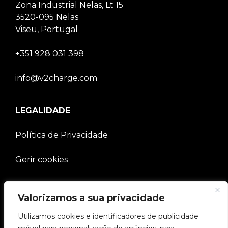
Zona Industrial Nelas, Lt 15
3520-095 Nelas
Viseu, Portugal
+351 928 031 398
info@v2charge.com
LEGALIDADE
Política de Privacidade
Gerir cookies
EMPRESA
Valorizamos a sua privacidade
Utilizamos cookies e identificadores de publicidade
Comunidade V2C