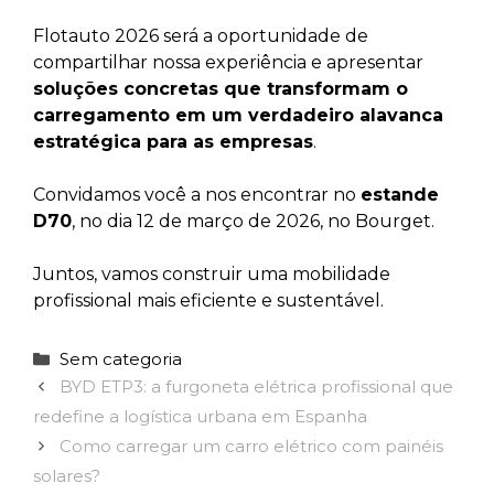
Flotauto 2026 será a oportunidade de
compartilhar nossa experiência e apresentar
soluções concretas que transformam o
carregamento em um verdadeiro alavanca
estratégica para as empresas
.
Convidamos você a nos encontrar no
estande
D70
, no dia 12 de março de 2026, no Bourget.
Juntos, vamos construir uma mobilidade
profissional mais eficiente e sustentável.
Categorias
Sem categoria
BYD ETP3: a furgoneta elétrica profissional que
redefine a logística urbana em Espanha
Como carregar um carro elétrico com painéis
solares?