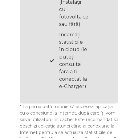
(Instalații
cu
fotovoltaice
sau fără)
Încărcați
statisticile
în cloud (le
puteți
consulta
fără a fi
conectat la
e-Charger)
* La prima dată trebuie să accesezi aplicația
cu o conexiune la Internet, după care îți vom
salva utilizatorul în cache. Este recomandat să
deschizi aplicația atunci când ai conexiune la
Internet pentru a se actualiza statisticile de