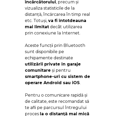
încărcătorului
, precum și
vizualiza statisticile de la
distanță, încărcarea în timp real
etc. Totuși,
va fi întotdeauna
mai limitat
decât utilizarea
prin conexiune la Internet.
Aceste funcții prin Bluetooth
sunt disponibile pe
echipamente destinate
utilizării private în garaje
comunitare
și pentru
smartphone-uri cu sistem de
operare Android sau iOS
.
Pentru o comunicare rapidă și
de calitate, este recomandat să
te afli pe parcursul întregului
proces
la o distanță mai mică