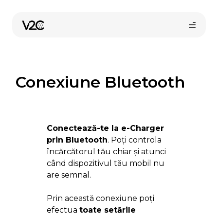
Sari
la
conținut
Conexiune Bluetooth
Conectează-te la e-Charger
Cumpără online
prin Bluetooth
. Poți controla
încărcătorul tău chiar și atunci
când dispozitivul tău mobil nu
are semnal.
Prin această conexiune poți
efectua
toate setările