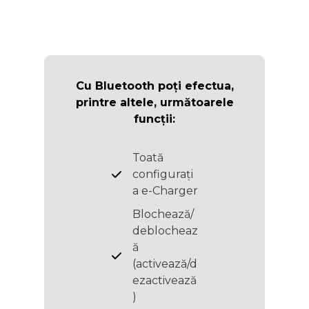
Cu Bluetooth poți efectua,
printre altele, următoarele
funcții:
Toată
configurați
a e-Charger
Blochează/
deblocheaz
ă
(activează/d
ezactivează
)