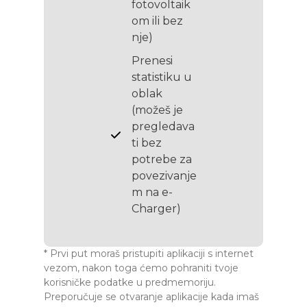
fotovoltaik
om ili bez
nje)
Prenesi
statistiku u
oblak
(možeš je
pregledava
ti bez
potrebe za
povezivanje
m na e-
Charger)
* Prvi put moraš pristupiti aplikaciji s internet
vezom, nakon toga ćemo pohraniti tvoje
korisničke podatke u predmemoriju.
Preporučuje se otvaranje aplikacije kada imaš