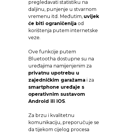
pregledavati statistiku na
daljinu, punjenje u stvarnom
vremenu itd. Međutim,
uvijek
će biti ograničenija
od
korištenja putem internetske
veze.
Ove funkcije putem
Bluetootha dostupne su na
uređajima namijenjenim za
privatnu upotrebu u
zajedničkim garažama
i za
smartphone uređaje s
operativnim sustavom
Android ili iOS
.
Za brzu i kvalitetnu
komunikaciju, preporučuje se
da tijekom cijelog procesa