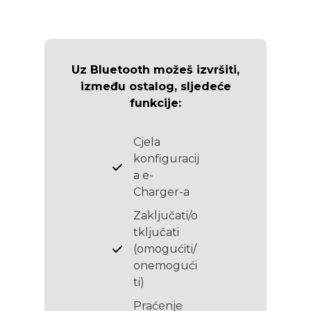
Uz Bluetooth možeš izvršiti,
između ostalog, sljedeće
funkcije:
Cjela
konfiguracij
a e-
Charger-a
Zaključati/o
tključati
(omogućiti/
onemogući
ti)
Praćenje