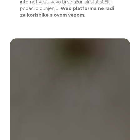
internet vezu kako bi se ažurirali statistički
podaci o punjenju.
Web platforma ne radi
za korisnike s ovom vezom.