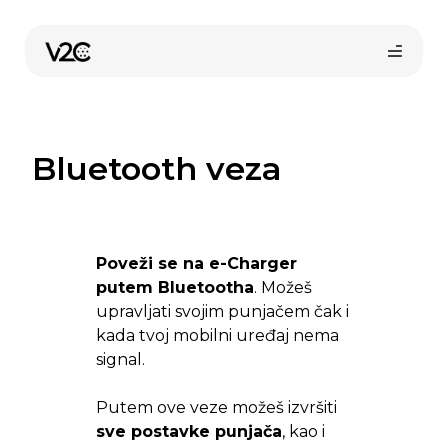
Preskoči
na
sadržaj
Bluetooth veza
Poveži se na e-Charger
putem Bluetootha
. Možeš
upravljati svojim punjačem čak i
kada tvoj mobilni uređaj nema
signal.
Putem ove veze možeš izvršiti
sve postavke punjača
, kao i