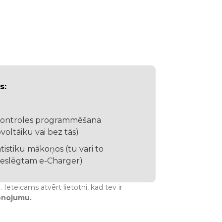
s:
 kontroles programmēšana
ovoltāiku vai bez tās)
istiku mākoņos (tu vari to
pieslēgtam e-Charger)
Ieteicams atvērt lietotni, kad tev ir
ienojumu.