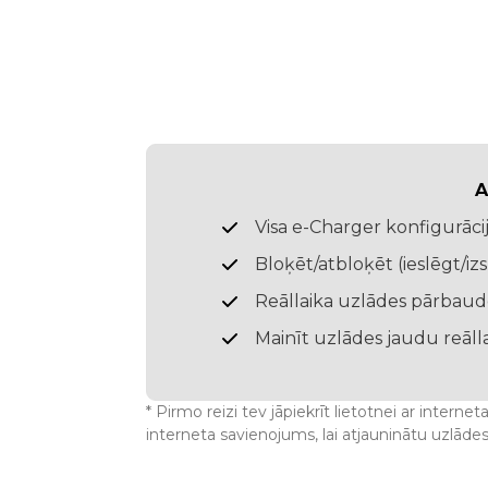
A
Visa e-Charger konfigurāci
Bloķēt/atbloķēt (ieslēgt/izs
Reāllaika uzlādes pārbau
Mainīt uzlādes jaudu reāll
* Pirmo reizi tev jāpiekrīt lietotnei ar inter
interneta savienojums, lai atjauninātu uzlādes