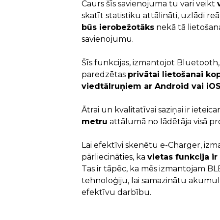
Caurs šīs savienojuma tu vari veikt
skatīt statistiku attālināti, uzlādi re
būs ierobežotāks
nekā tā lietošan
savienojumu.
Šīs funkcijas, izmantojot Bluetooth,
paredzētas
privātai lietošanai ko
viedtālruņiem ar Android vai iO
Ātrai un kvalitatīvai saziņai ir ieteic
metru
attālumā no lādētāja visā pro
Lai efektīvi skenētu e-Charger, izma
pārliecināties, ka
vietas funkcija ir
Tas ir tāpēc, ka mēs izmantojam B
tehnoloģiju, lai samazinātu akumu
efektīvu darbību.