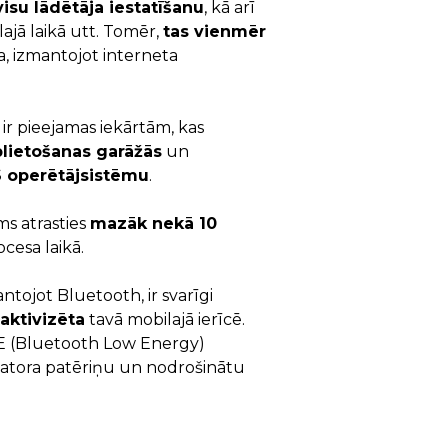
visu lādētāja iestatīšanu
, kā arī
ālajā laikā utt. Tomēr,
tas vienmēr
a, izmantojot interneta
 ir pieejamas iekārtām, kas
plietošanas garāžās
un
S operētājsistēmu
.
ams atrasties
mazāk nekā 10
cesa laikā.
ntojot Bluetooth, ir svarīgi
 aktivizēta
tavā mobilajā ierīcē.
LE (Bluetooth Low Energy)
latora patēriņu un nodrošinātu