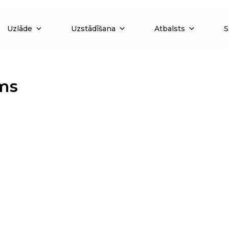
Uzlāde
Uzstādīšana
Atbalsts
S
ms