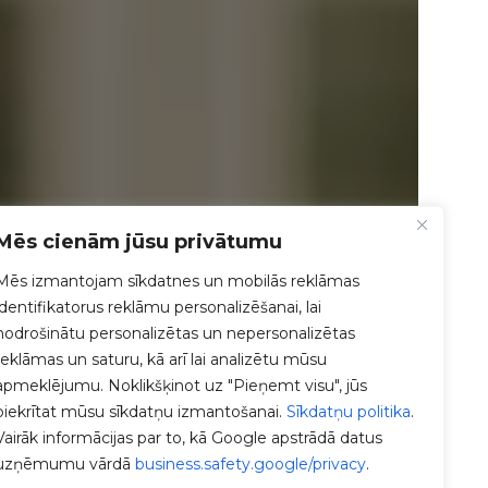
Mēs cienām jūsu privātumu
Mēs izmantojam sīkdatnes un mobilās reklāmas
identifikatorus reklāmu personalizēšanai, lai
nodrošinātu personalizētas un nepersonalizētas
reklāmas un saturu, kā arī lai analizētu mūsu
apmeklējumu. Noklikšķinot uz "Pieņemt visu", jūs
piekrītat mūsu sīkdatņu izmantošanai.
Sīkdatņu politika
.
Vairāk informācijas par to, kā Google apstrādā datus
uzņēmumu vārdā
business.safety.google/privacy
.