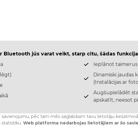
r Bluetooth jūs varat veikt, starp citu, šādas funkcija
ja
Ieplānot taimerus
lēgt)
Dinamiski jaudas
(Instalācijas ar fot
de
Augšupielādēt stat
aikā
apskatīt, neesot 
neta savienojumu, pēc tam mēs saglabāsim tavu lietotāju kešatmiņā. 
 statistiku.
Web platforma nedarbojas lietotājiem ar šo sav