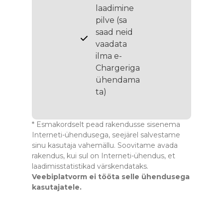
laadimine
pilve (sa
saad neid
vaadata
ilma e-
Chargeriga
ühendama
ta)
* Esmakordselt pead rakendusse sisenema
Interneti-ühendusega, seejärel salvestame
sinu kasutaja vahemällu. Soovitame avada
rakendus, kui sul on Interneti-ühendus, et
laadimisstatistikad värskendataks.
Veebiplatvorm ei tööta selle ühendusega
kasutajatele.