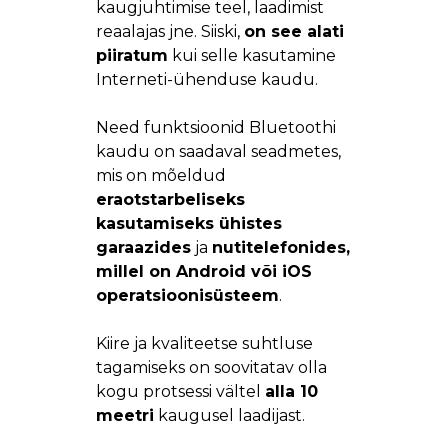
kaugjuhtimise teel, laadimist
reaalajas jne. Siiski,
on see alati
piiratum
kui selle kasutamine
Interneti-ühenduse kaudu.
Need funktsioonid Bluetoothi
kaudu on saadaval seadmetes,
mis on mõeldud
eraotstarbeliseks
kasutamiseks ühistes
garaazides
ja
nutitelefonides,
millel on Android või iOS
operatsioonisüsteem
.
Kiire ja kvaliteetse suhtluse
tagamiseks on soovitatav olla
kogu protsessi vältel
alla 10
meetri
kaugusel laadijast.