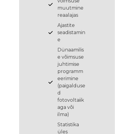
võimsuse
muutmine
reaalajas
Ajastite
seadistamin
e
Dünaamilis
e võimsuse
juhtimise
programm
eerimine
(paigalduse
d
fotovoltaiik
aga või
ilma)
Statistika
üles