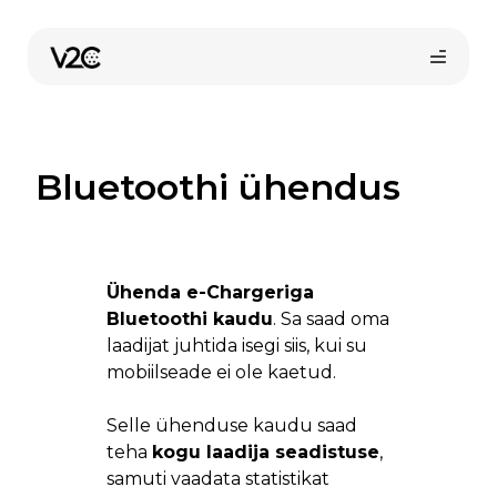
Skip
to
content
Bluetoothi ühendus
Ühenda e-Chargeriga
Osta veebist
Bluetoothi kaudu
. Sa saad oma
laadijat juhtida isegi siis, kui su
mobiilseade ei ole kaetud.
Selle ühenduse kaudu saad
teha
kogu laadija seadistuse
,
samuti vaadata statistikat