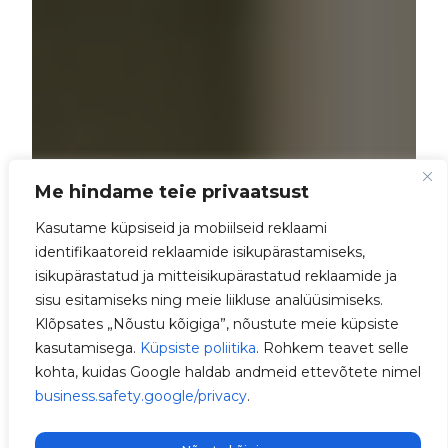
Me hindame teie privaatsust
Kasutame küpsiseid ja mobiilseid reklaami
identifikaatoreid reklaamide isikupärastamiseks,
isikupärastatud ja mitteisikupärastatud reklaamide ja
sisu esitamiseks ning meie liikluse analüüsimiseks.
Klõpsates „Nõustu kõigiga”, nõustute meie küpsiste
kasutamisega.
Küpsiste poliitika
. Rohkem teavet selle
kohta, kuidas Google haldab andmeid ettevõtete nimel
business.safety.google/privacy
.