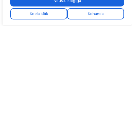
Nõustu kõigiga
Keela kõik
Kohanda
Tutvu V2C Cloud
rakenduse täieliku
juhendiga