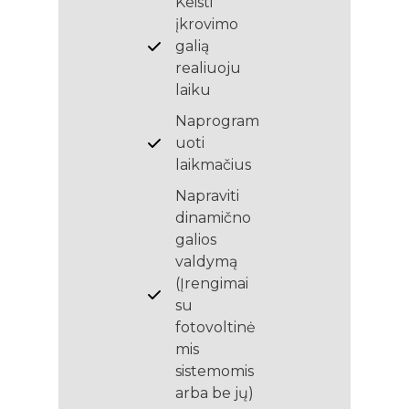
Keisti
įkrovimo
galią
realiuoju
laiku
Naprogram
uoti
laikmačius
Napraviti
dinamično
galios
valdymą
(Įrengimai
su
fotovoltinė
mis
sistemomis
arba be jų)