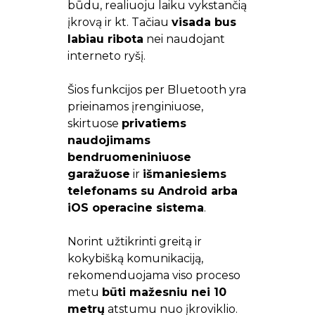
būdu, realiuoju laiku vykstančią
įkrovą ir kt. Tačiau
visada bus
labiau ribota
nei naudojant
interneto ryšį.
Šios funkcijos per Bluetooth yra
prieinamos įrenginiuose,
skirtuose
privatiems
naudojimams
bendruomeniniuose
garažuose
ir
išmaniesiems
telefonams su Android arba
iOS operacine sistema
.
Norint užtikrinti greitą ir
kokybišką komunikaciją,
rekomenduojama viso proceso
metu
būti mažesniu nei 10
metrų
atstumu nuo įkroviklio.