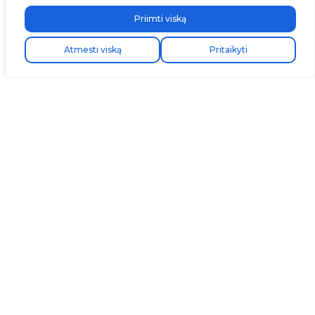
Priimti viską
Kostenloser Expressversand!
Envio express gratuito!
Atmesti viską
Pritaikyti
Peržiūrėkite išsamią
V2C Cloud
programėlės vadovą