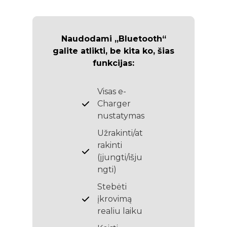
Naudodami „Bluetooth“
galite atlikti, be kita ko, šias
funkcijas:
Visas e-
Charger
nustatymas
Užrakinti/at
rakinti
(įjungti/išju
ngti)
Stebėti
įkrovimą
realiu laiku