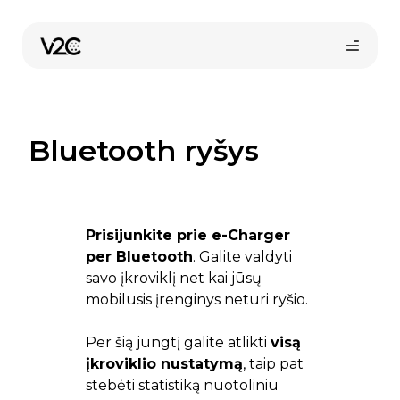
Pereiti
prie
turinio
Bluetooth ryšys
Prisijunkite prie e-Charger
per Bluetooth
. Galite valdyti
savo įkroviklį net kai jūsų
mobilusis įrenginys neturi ryšio.
Per šią jungtį galite atlikti
visą
įkroviklio nustatymą
, taip pat
stebėti statistiką nuotoliniu