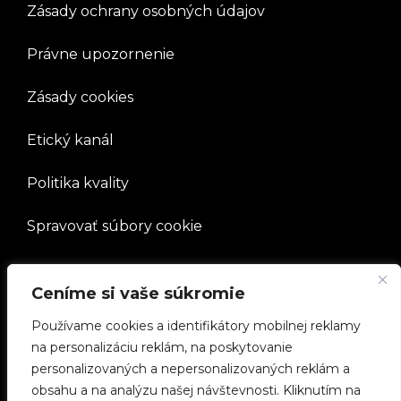
Zásady ochrany osobných údajov
Právne upozornenie
Zásady cookies
Etický kanál
Politika kvality
Spravovať súbory cookie
SPOLOČNOSŤ
Ceníme si vaše súkromie
Používame cookies a identifikátory mobilnej reklamy
Pracovať s nami
na personalizáciu reklám, na poskytovanie
personalizovaných a nepersonalizovaných reklám a
e-Chargers
obsahu a na analýzu našej návštevnosti. Kliknutím na