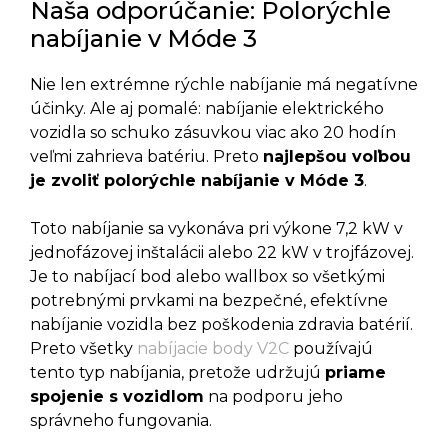
Naša odporúčanie: Polorýchle
nabíjanie v Móde 3
Nie len extrémne rýchle nabíjanie má negatívne
účinky. Ale aj pomalé: nabíjanie elektrického
vozidla so schuko zásuvkou viac ako 20 hodín
veľmi zahrieva batériu. Preto
najlepšou voľbou
je zvoliť polorýchle nabíjanie v Móde 3
.
Toto nabíjanie sa vykonáva pri výkone 7,2 kW v
jednofázovej inštalácii alebo 22 kW v trojfázovej.
Je to nabíjací bod alebo wallbox so všetkými
potrebnými prvkami na bezpečné, efektívne
nabíjanie vozidla bez poškodenia zdravia batérií.
Preto všetky
nabíjacie body V2C
používajú
tento typ nabíjania, pretože udržujú
priame
spojenie s vozidlom
na podporu jeho
správneho fungovania.