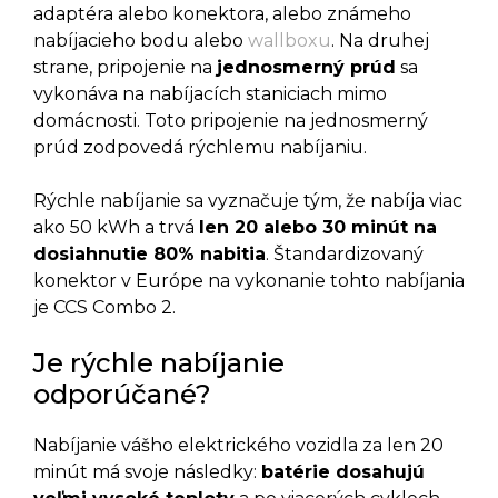
adaptéra alebo konektora, alebo známeho
nabíjacieho bodu alebo
wallboxu
. Na druhej
strane, pripojenie na
jednosmerný prúd
sa
vykonáva na nabíjacích staniciach mimo
domácnosti. Toto pripojenie na jednosmerný
prúd zodpovedá rýchlemu nabíjaniu.
Rýchle nabíjanie sa vyznačuje tým, že nabíja viac
ako 50 kWh a trvá
len 20 alebo 30 minút na
dosiahnutie 80% nabitia
. Štandardizovaný
konektor v Európe na vykonanie tohto nabíjania
je CCS Combo 2.
Je rýchle nabíjanie
odporúčané?
Nabíjanie vášho elektrického vozidla za len 20
minút má svoje následky:
batérie dosahujú