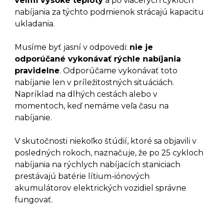
veľmi vysoké teploty
a po viacerých cykloch
nabíjania za týchto podmienok strácajú kapacitu
ukladania.
Musíme byť jasní v odpovedi:
nie je
odporúčané vykonávať rýchle nabíjania
pravidelne
. Odporúčame vykonávať toto
nabíjanie len v príležitostných situáciách.
Napríklad na dlhých cestách alebo v
momentoch, keď nemáme veľa času na
nabíjanie.
V skutočnosti niekoľko štúdií, ktoré sa objavili v
posledných rokoch, naznačuje, že po 25 cykloch
nabíjania na rýchlych nabíjacích staniciach
prestávajú batérie lítium-iónových
akumulátorov elektrických vozidiel správne
fungovať.