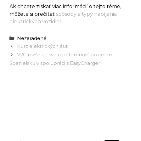
Ak chcete získať viac informácií o tejto téme,
môžete si prečítať
spôsoby a typy nabíjania
elektrických vozidiel
.
Kategórie
Nezaradené
Kurz elektrických áut
V2C rozširuje svoju prítomnosť po celom
Španielsku v spolupráci s EasyCharger