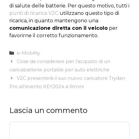
di salute delle batterie. Per questo motivo, tutti i
punti di ricarica V2C
utilizzano questo tipo di
ricarica, in quanto mantengono una
comunicazione diretta con il veicolo
per
favorirne il corretto funzionamento.
Categorie
e-Mobility
Cose da considerare per l’acquisto di un
caricabatterie portatile per auto elettriche
V2C presenterà il suo nuovo caricatore Trydan
Pro all’evento KEY2024 a Rimini
Lascia un commento
Commento
Nome
Email
Sito
web