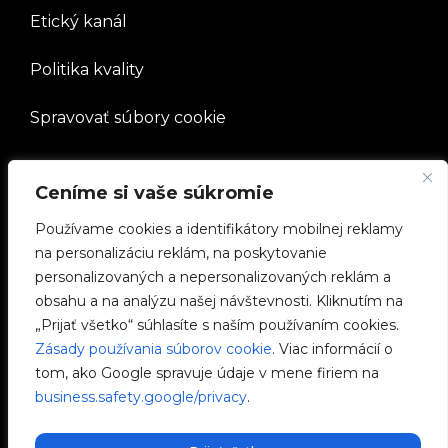
Etický kanál
Politika kvality
Spravovať súbory cookie
SPOLOČNOSŤ
Ceníme si vaše súkromie
Používame cookies a identifikátory mobilnej reklamy
Pracovať s nami
na personalizáciu reklám, na poskytovanie
personalizovaných a nepersonalizovaných reklám a
e-Chargers
obsahu a na analýzu našej návštevnosti. Kliknutím na
„Prijať všetko“ súhlasíte s naším používaním cookies.
V2C Power
Zásady používania súborov cookie
. Viac informácií o
tom, ako Google spravuje údaje v mene firiem na
V2C Cloud
business.safety.google/privacy
.
Blog