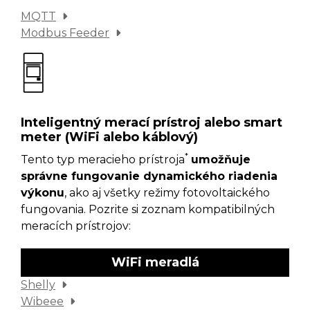
MQTT
Modbus Feeder
Inteligentný merací prístroj alebo smart
meter (WiFi alebo káblový)
*
Tento typ meracieho prístroja
umožňuje
správne fungovanie dynamického riadenia
výkonu
, ako aj všetky režimy fotovoltaického
fungovania. Pozrite si zoznam kompatibilných
meracích prístrojov:
WiFi meradlá
Shelly
Wibeee