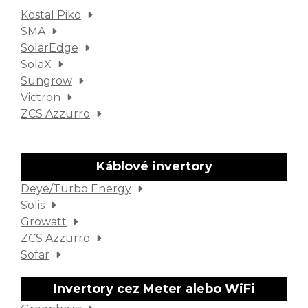
Kostal Piko
SMA
SolarEdge
SolaX
Sungrow
Victron
ZCS Azzurro
Káblové invertory
Deye/Turbo Energy
Solis
Growatt
ZCS Azzurro
Sofar
Invertory cez Meter alebo WiFi