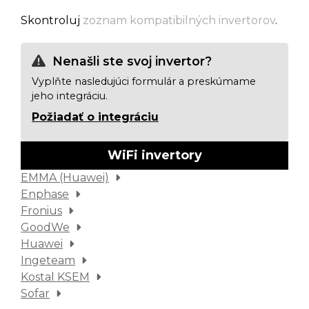
Skontroluj
zoznam kompatibilných invertorov
.
Nenašli ste svoj invertor?
Vyplňte nasledujúci formulár a preskúmame
jeho integráciu.
Požiadať o integráciu
WiFi invertory
EMMA (Huawei)
Enphase
Fronius
GoodWe
Huawei
Ingeteam
Kostal KSEM
Sofar