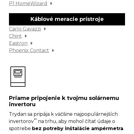
P1 HomeWizard
Káblové meracie prístroje
Carlo Gavazzi
Chint
Eastron
Phoenix Contact
Priame pripojenie k tvojmu solárnemu
invertoru
Trydan sa pripája k väčšine najpopulárnejších
**
invertorov
na trhu, aby mohol čítať údaje o
spotrebe
bez potreby inštalácie ampérmetra
.