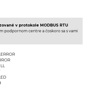
izované v protokole MODBUS RTU
om podpornom centre a čoskoro sa s vami
_ERROR
RROR
LL
T
LED
H