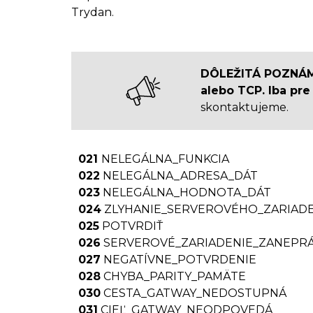
Trydan.
DÔLEŽITÁ POZNÁ
alebo TCP. Iba pre
skontaktujeme.
021
NELEGÁLNA_FUNKCIA
022
NELEGÁLNA_ADRESA_DÁT
023
NELEGÁLNA_HODNOTA_DÁT
024
ZLYHANIE_SERVEROVÉHO_ZARIADE
025
POTVRDIŤ
026
SERVEROVÉ_ZARIADENIE_ZANEPR
027
NEGATÍVNE_POTVRDENIE
028
CHYBA_PARITY_PAMÄTE
030
CESTA_GATWAY_NEDOSTUPNÁ
031
CIEĽ_GATWAY_NEODPOVEDÁ