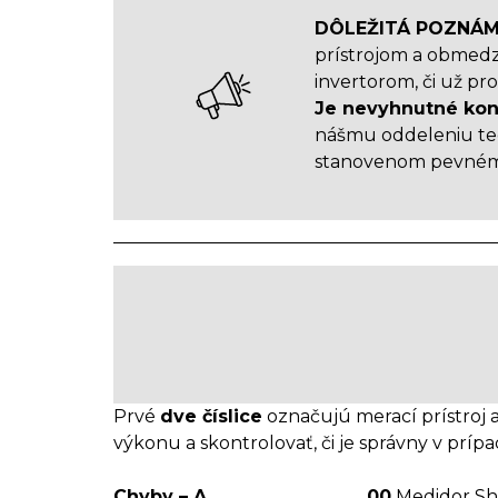
DÔLEŽITÁ POZNÁM
prístrojom a obmedzu
invertorom, či už p
Je nevyhnutné konz
nášmu oddeleniu tech
stanovenom pevném
Prvé
dve číslice
označujú merací prístroj a
výkonu a skontrolovať, či je správny v príp
Chyby – A
00
Medidor Sh