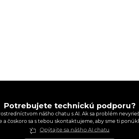
Potrebujete technickú podporu?
ostredníctvom nášho chatu s AI. Ak sa problém nevyrieš
 čoskoro sa s tebou skontaktujeme, aby sme ti ponúkli 
Opýtajte sa nášho AI chatu