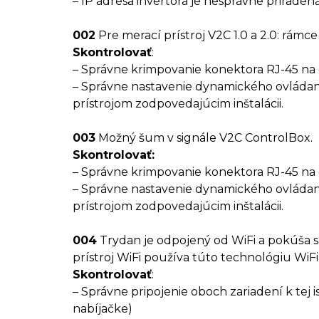
– IP adresa invertora je nesprávne priraden
002
Pre merací prístroj V2C 1.0 a 2.0: rám
Skontrolovať
:
– Správne krimpovanie konektora RJ-45 na
– Správne nastavenie dynamického ovláda
prístrojom zodpovedajúcim inštalácii.
003
Možný šum v signále V2C ControlBox.
Skontrolovať:
– Správne krimpovanie konektora RJ-45 na
– Správne nastavenie dynamického ovláda
prístrojom zodpovedajúcim inštalácii.
004
Trydan je odpojený od WiFi a pokúša sa
prístroj WiFi používa túto technológiu WiFi 
Skontrolovať
:
– Správne pripojenie oboch zariadení k tej i
nabíjačke)