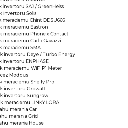
k invertoru SAJ / GreenHeiss
k invertoru Solis
 k meraciemu Chint DDSU666
 k meraciemu Eastron
 k meraciemu Phoneix Contact
 k meraciemu Carlo Gavazzi
 k meraciemu SMA
 k invertoru Deye / Turbo Energy
 k invertoru ENPHASE
 k meraciemu WiFi P1 Meter
e cez Modbus
 k meraciemu Shelly Pro
 k invertoru Growatt
 k invertoru Sungrow
e k meraciemu LINKY LORA
ahu merania Car
hu merania Grid
ahu merania House