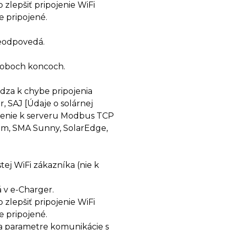
 zlepšiť pripojenie WiFi
 pripojené.
eodpovedá.
 oboch koncoch.
za k chybe pripojenia
r, SAJ [Údaje o solárnej
ojenie k serveru Modbus TCP
eam, SMA Sunny, SolarEdge,
stej WiFi zákazníka (nie k
á v e-Charger.
 zlepšiť pripojenie WiFi
 pripojené.
na parametre komunikácie s