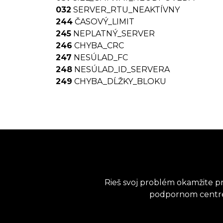
032
SERVER_RTU_NEAKTÍVNY
244
ČASOVÝ_LIMIT
245
NEPLATNÝ_SERVER
246
CHYBA_CRC
247
NESÚLAD_FC
248
NESÚLAD_ID_SERVERA
249
CHYBA_DĹŽKY_BLOKU
Rieš svoj problém okamžite pr
podpornom centre a