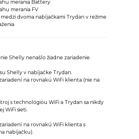
ahu merania Battery
ahu merania FV
e medzi dvoma nabíjačkami Trydan v režime
aženia
ie Shelly nenašlo žiadne zariadenie.
su Shelly v nabíjačke Trydan.
zariadení na rovnakú WiFi klienta (nie na
troj s technológiou WiFi a Trydan sa nikdy
 WiFi sieti.
zariadení na rovnakú WiFi klienta s
na nabíjačku).