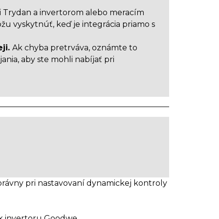
i Trydan a invertorom alebo meracím
u vyskytnúť, keď je integrácia priamo s
ji.
Ak chyba pretrváva, oznámte to
ia, aby ste mohli nabíjať pri
správny pri nastavovaní dynamickej kontroly
 k invertoru Goodwe