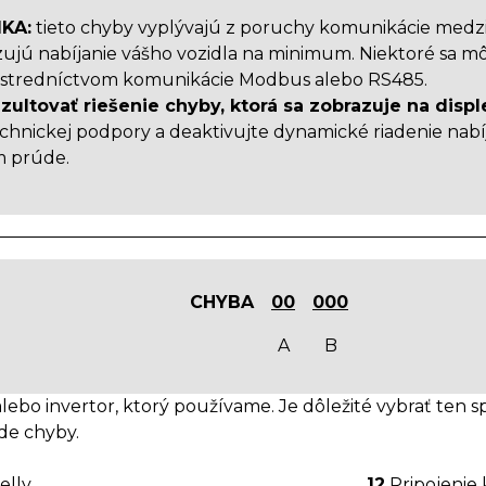
KA:
tieto chyby vyplývajú z poruchy komunikácie medz
jú nabíjanie vášho vozidla na minimum. Niektoré sa môž
rostredníctvom komunikácie Modbus alebo RS485.
ultovať riešenie chyby, ktorá sa zobrazuje na disple
nickej podpory a deaktivujte dynamické riadenie nabíjan
 prúde.
CHYBA
00
000
A
B
lebo invertor, ktorý používame. Je dôležité vybrať ten 
ade chyby.
elly
12
Pripojenie