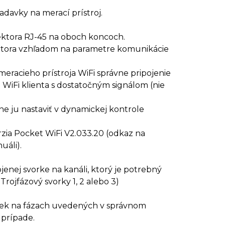
adavky na merací prístroj.
ktora RJ-45 na oboch koncoch.
ertora vzhľadom na parametre komunikácie
meracieho prístroja WiFi správne pripojenie
WiFi klienta s dostatočným signálom (nie
vne ju nastaviť v dynamickej kontrole
erzia Pocket WiFi V2.033.20 (odkaz na
uáli).
jenej svorke na kanáli, ktorý je potrebný
Trojfázový svorky 1, 2 alebo 3)
iek na fázach uvedených v správnom
 prípade.