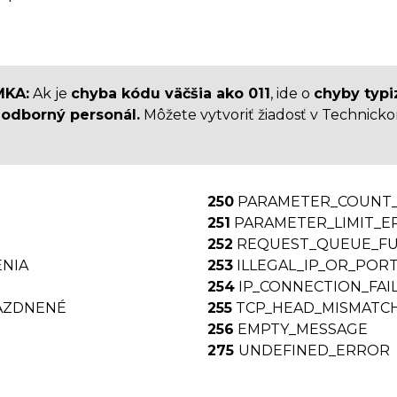
MKA:
Ak je
chyba kódu väčšia ako 011
, ide o
chyby typ
 odborný personál.
Môžete vytvoriť žiadosť v Technick
250
PARAMETER_COUNT
251
PARAMETER_LIMIT_E
252
REQUEST_QUEUE_FU
NIA
253
ILLEGAL_IP_OR_POR
254
IP_CONNECTION_FAI
ÁZDNENÉ
255
TCP_HEAD_MISMATC
256
EMPTY_MESSAGE
275
UNDEFINED_ERROR