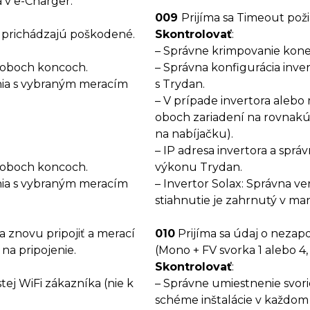
á v e-Charger.
009
Prijíma sa Timeout poži
ce prichádzajú poškodené.
Skontrolovať
:
– Správne krimpovanie kone
 oboch koncoch.
– Správna konfigurácia inv
nia s vybraným meracím
s Trydan.
– V prípade invertora alebo 
oboch zariadení na rovnakú 
na nabíjačku).
– IP adresa invertora a sprá
 oboch koncoch.
výkonu Trydan.
nia s vybraným meracím
– Invertor Solax: Správna v
stiahnutie je zahrnutý v man
 znovu pripojiť a merací
010
Prijíma sa údaj o nezapo
na pripojenie.
(Mono + FV svorka 1 alebo 4, 
Skontrolovať
:
stej WiFi zákazníka (nie k
– Správne umiestnenie svor
schéme inštalácie v každom