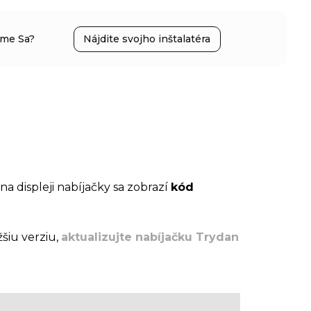
íme Sa?
Nájdite svojho inštalatéra
a displeji nabíjačky sa zobrazí
kód
žšiu verziu,
aktualizujte nabíjačku Trydan