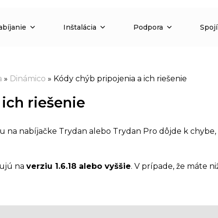
abíjanie
Inštalácia
Podpora
Spoj
a
»
Dinámico
»
Kódy chýb pripojenia a ich riešenie
ich riešenie
nu na nabíjačke Trydan alebo Trydan Pro dôjde k chybe, n
hujú na
verziu 1.6.18 alebo vyššie
. V prípade, že máte ni