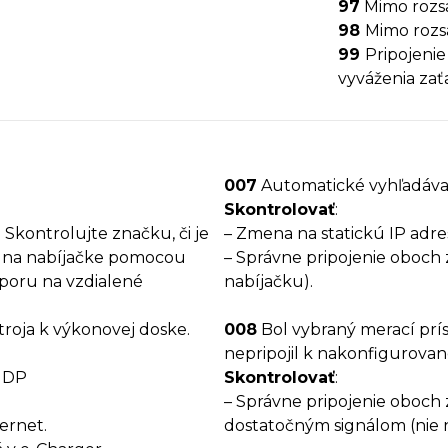
97
Mimo rozs
98
Mimo rozs
99
Pripojeni
vyváženia zať
007
Automatické vyhľadávan
Skontrolovať
:
 Skontrolujte značku, či je
– Zmena na statickú IP adre
ho na nabíjačke pomocou
– Správne pripojenie oboch 
poru na vzdialené
nabíjačku).
troja k výkonovej doske.
008
Bol vybraný merací prís
nepripojil k nakonfigurovanej
 UDP
Skontrolovať
:
– Správne pripojenie oboch 
ternet.
dostatočným signálom (nie 