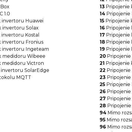
lBox
13
Pripojenie 
 1.0
14
Pripojenie 
k invertoru Huawei
15
Pripojenie
k invertoru Solax
16
Pripojenie
 invertoru Kostal
17
Pripojenie
k invertoru Fronius
18
Pripojenie
k invertoru Ingeteam
19
Pripojenie
 k medidoru Wibeee
20
Pripojenie
k medidoru Victron
21
Pripojenie
k invertoru SolarEdge
22
Pripojenie
otokolu MQTT
23
Pripojeni
25
Pripojenie
26
Pripojenie
27
Pripojenie
28
Pripojeni
94
Mimo rozs
95
Mimo rozsa
96
Mimo rozs