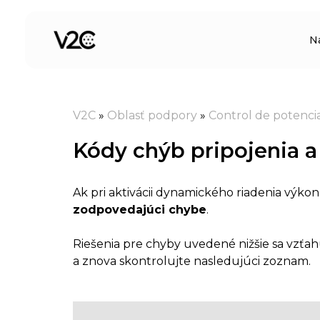
Preskočiť
na
N
obsah
V2C
»
Oblasť podpory
»
Control de potenci
Kódy chýb pripojenia a 
Ak pri aktivácii dynamického riadenia výko
zodpovedajúci chybe
.
Riešenia pre chyby uvedené nižšie sa vzťa
a znova skontrolujte nasledujúci zoznam.