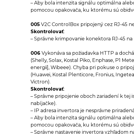
– Aby bola intenzita signálu optimálna alebo
pomocou opakovača, ku ktorému sú obidve
005
V2C ControlBox pripojený cez RJ-45 n
Skontrolovať
:
– Správne krimpovanie konektora RJ-45 na
006
Vykonáva sa požiadavka HTTP a dochád
(Shelly, Solax, Kostal Piko, Enphase, P1 Mete
energii], Wibeee). Chyba pri pokuse o prip
(Huawei, Kostal Plenticore, Fronius, Inget
Victron).
Skontrolovať
:
– Správne pripojenie oboch zariadení k tej i
nabíjačke).
– IP adresa invertora je nesprávne priraden
– Aby bola intenzita signálu optimálna alebo
pomocou opakovača, ku ktorému sú obidve
– Správne nastavenie invertora vzhľadom 