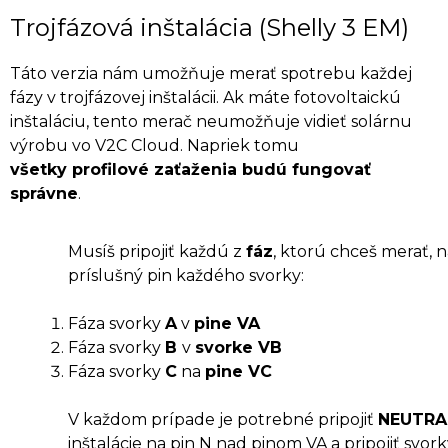
Trojfázová inštalácia (Shelly 3 EM)
Táto verzia nám umožňuje merať spotrebu každej
fázy v trojfázovej inštalácii. Ak máte fotovoltaickú
inštaláciu, tento merač neumožňuje vidieť solárnu
výrobu vo V2C Cloud. Napriek tomu
všetky profilové zaťaženia budú fungovať
správne
.
Musíš pripojiť každú z
fáz
, ktorú chceš merať, 
príslušný pin každého svorky:
Fáza svorky
A
v
pine VA
Fáza svorky
B
v
svorke VB
Fáza svorky
C
na
pine VC
V každom prípade je potrebné pripojiť
NEUTRA
inštalácie na pin N nad pinom VA a pripojiť svor