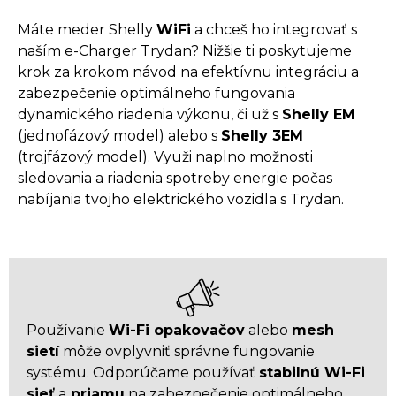
Máte meder Shelly
WiFi
a chceš ho integrovať s
naším e-Charger Trydan? Nižšie ti poskytujeme
krok za krokom návod na efektívnu integráciu a
zabezpečenie optimálneho fungovania
dynamického riadenia výkonu, či už s
Shelly EM
(jednofázový model) alebo s
Shelly 3EM
(trojfázový model). Využi naplno možnosti
sledovania a riadenia spotreby energie počas
nabíjania tvojho elektrického vozidla s Trydan.
Používanie
Wi-Fi opakovačov
alebo
mesh
sietí
môže ovplyvniť správne fungovanie
systému. Odporúčame používať
stabilnú Wi-Fi
sieť
a
priamu
na zabezpečenie optimálneho