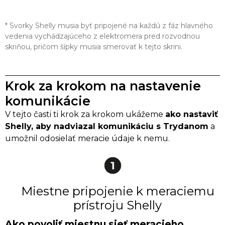
* Svorky Shelly musia byť pripojené na každú z fáz hlavného
vedenia vychádzajúceho z elektromera pred rozvodnou
skriňou, pričom šípky musia smerovať k tejto skrini.
Krok za krokom na nastavenie
komunikácie
V tejto časti ti krok za krokom ukážeme
ako nastaviť
Shelly, aby nadviazal komunikáciu s Trydanom
a
umožnil odosielať meracie údaje k nemu.
Miestne pripojenie k meraciemu
prístroju Shelly
Ako povoliť miestnu sieť meracieho