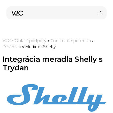
Preskočiť
na
obsah
V2C
»
Oblasť podpory
»
Control de potencia
»
Dinámico
»
Medidor Shelly
Integrácia meradla Shelly s
Trydan