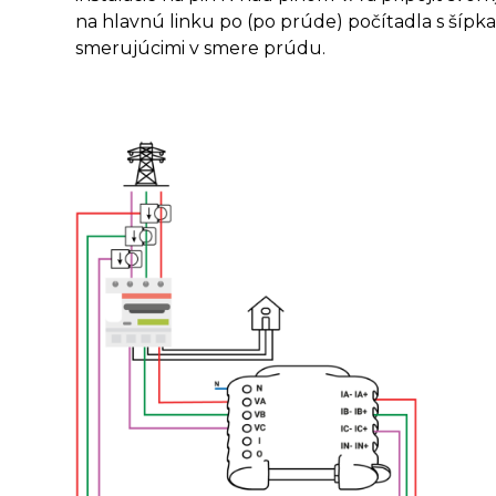
na hlavnú linku po (po prúde) počítadla s šípk
smerujúcimi v smere prúdu.