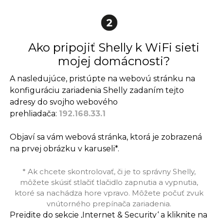
Ako pripojiť Shelly k WiFi sieti
mojej domácnosti?
A nasledujúce, pristúpte na webovú stránku na
konfiguráciu zariadenia Shelly zadaním tejto
adresy do svojho webového
prehliadača:
192.168.33.1
Objaví sa vám webová stránka, ktorá je zobrazená
na prvej obrázku v karuseli*.
* Ak chcete skontrolovať, či je to správny Shelly,
môžete skúsiť stlačiť tlačidlo zapnutia a vypnutia,
ktoré sa nachádza hore vpravo. Môžete počuť zvuk
vnútorného prepínača zariadenia.
Prejdite do sekcie ‚Internet & Security‘ a kliknite na