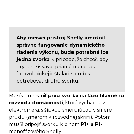
Aby merací prístroj Shelly umožnil
správne fungovanie dynamického
riadenia výkonu, bude potrebná iba
jedna svorka
; v prípade, že chceš, aby
Trydan získaval priamé merania z
fotovoltaickej inštalácie, budeš
potrebovať druhú svorku.
Musíš umiestniť
prvú svorku
na
fázu hlavného
rozvodu domácnosti
, ktorá vychádza z
elektromera, s šípkou smerujúcou v smere
prúdu (smerom k rozvodnej skrini). Potom
musíš pripojiť svorku k pinom
P1+ a P1-
monofázového Shelly.