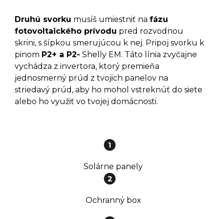
Druhú svorku
musíš umiestniť na
fázu
fotovoltaického prívodu
pred rozvodnou
skrini, s šípkou smerujúcou k nej. Pripoj svorku k
pinom
P2+ a P2-
Shelly EM. Táto línia zvyčajne
vychádza z invertora, ktorý premieňa
jednosmerný prúd z tvojich panelov na
striedavý prúd, aby ho mohol vstreknúť do siete
alebo ho využiť vo tvojej domácnosti.
Solárne panely
Ochranný box